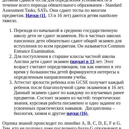
течение всего периода обязательного образования - Standard
Assessment Tasks, SATs. Они сдают тесты по многим
предметам.
Науки (11
, 13 и 16 лет) даются детям наиболее
тяжело.
Переходя из начальной в среднюю государственную
школу дети не сдают экзаменов. Но в частных школах
пансионах дети обязательно сдают общий экзамен для
вступления по всем предметам. Он называется Common
Entrance Examination.
Для поступления в старшие классы частной школы
Англии дети сдают экзамен
(
науки) в 13
лет. Этот
возраст считают определяющим, так как именно в это
время у большинства детей формируются интересы к
определенным направлениям учебы.
Аттестат зрелости ребенка или GCSE получает каждый
ребенок после благополучной сдачи экзаменов в 16 лет.
Данный экзамен сдают по каждому из изучаемых ранее
предметов. Состоит экзамен из частей: теоретические
знания, курсовая работа письменно и одно задание из
усвоенных практических навыков. Дисциплины –
биология, химия и другие
науки (16)
.
Оценка знаний происходит по линейке А, В, С, D, Е, F и G.
Тем, кто не получил даже последнего балла G отказывают в