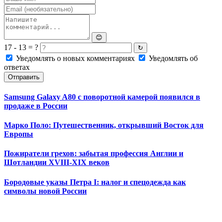
😊
17 - 13 = ?
↻
Уведомлять о новых комментариях
Уведомлять об
ответах
Отправить
Samsung Galaxy A80 с поворотной камерой появился в
продаже в России
Марко Поло: Путешественник, открывший Восток для
Европы
Пожиратели грехов: забытая профессия Англии и
Шотландии XVIII-XIX веков
Бородовые указы Петра I: налог и спецодежда как
символы новой России