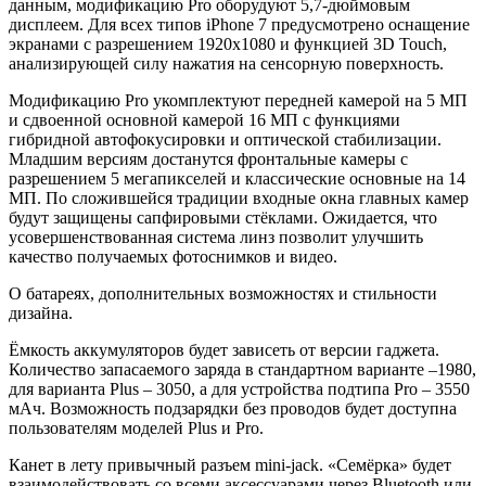
данным, модификацию Pro оборудуют 5,7-дюймовым
дисплеем. Для всех типов iPhone 7 предусмотрено оснащение
экранами с разрешением 1920х1080 и функцией 3D Touch,
анализирующей силу нажатия на сенсорную поверхность.
Модификацию Pro укомплектуют передней камерой на 5 МП
и сдвоенной основной камерой 16 МП с функциями
гибридной автофокусировки и оптической стабилизации.
Младшим версиям достанутся фронтальные камеры с
разрешением 5 мегапикселей и классические основные на 14
МП. По сложившейся традиции входные окна главных камер
будут защищены сапфировыми стёклами. Ожидается, что
усовершенствованная система линз позволит улучшить
качество получаемых фотоснимков и видео.
О батареях, дополнительных возможностях и стильности
дизайна.
Ёмкость аккумуляторов будет зависеть от версии гаджета.
Количество запасаемого заряда в стандартном варианте –1980,
для варианта Plus – 3050, а для устройства подтипа Pro – 3550
мАч. Возможность подзарядки без проводов будет доступна
пользователям моделей Plus и Pro.
Канет в лету привычный разъем mini-jack. «Семёрка» будет
взаимодействовать со всеми аксессуарами через Bluetooth или