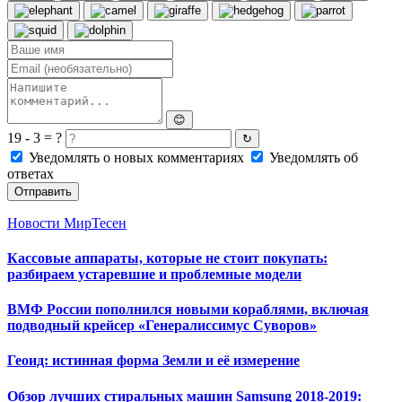
😊
19 - 3 = ?
↻
Уведомлять о новых комментариях
Уведомлять об
ответах
Отправить
Новости МирТесен
Кассовые аппараты, которые не стоит покупать:
разбираем устаревшие и проблемные модели
ВМФ России пополнился новыми кораблями, включая
подводный крейсер «Генералиссимус Суворов»
Геоид: истинная форма Земли и её измерение
Обзор лучших стиральных машин Samsung 2018-2019: