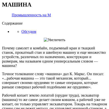
МАШИНА
Промышленность на М
Содержание
Обсудим
Почему самолет и комбайн, подъемный кран и ткацкий
станок, прокатный стан и швейную машину и еще множество
устройств, различных по назначению, конструкции и
размерам, мы называем одним универсальным словом —
машина?
Точное толкование слову «машина» дал К. Маркс. Он писал:
«...рабочая машина — это такой механизм, который...
совершает своими орудиями те самые операции, которые
раньше совершал рабочий подобными же орудиями».
Рабочий копает землю лопатой (орудие труда), экскаватор
(машина) то же самое делает своим ковшом, а рабочий уже не
копает, он только управляет экскаватором. Токарь на токарном
станке сам не режет металл, он управляет машиной-станком, а