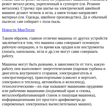
режет металл резец, укрепленный в суппорте (см. Резание
металлов). Строчку при шитье на электрической швейной
машине делают челнок и игла, а швея только направляет
материал (см. Одежда, швейное производство). Да и обычный
пылесос сам собирает с пола пыль.
Новости МирТесен
Таким образом, главное отличие машины от других устройств
заключается в том, что машина сама совершает основную
рабочую операцию, в то время как орудия или инструменты
(лопата, напильник, игла и др.) не могут сами совершать
работу.
Машины могут быть разными, в зависимости от того, какую
работу они выполняют: энергетическими (паровая турбина и
двигатель внутреннего сгорания, электродвигатель и
электрогенератор), транспортными (самолет и вертолет,
электровоз и теплоход, автомобиль и велосипед),
технологическими—их еще называют машинами-орудиями
или рабочими машинами (подъемный кран и сеялка,
металлообрабатывающий станок и пишущая машинка),
информационными (от простого арифмометра до
современных электронных вычислительных машин).