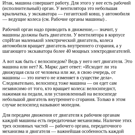
Итак, машина совершает работу. Для этого у нее есть рабочий
(исполнительный) орган. У вентилятора это небольшая
крыльчатка, у экскаватора — гигантский ковш, у автомобиля
— ведущие колеса (см. Рабочие органы машины) .
Рабочий орган надо приводить в движение,— значит, у
машины должны быть двигатели. У вентилятора в корпусе
спрИган маленький электрический двигатель, колеса
автомобиля вращает двигатель внутреннего сгорания, а у
шагающего экскаватора более 40 мощных электродвигателей.
А вот как быть с велосипедом? Ведь у него нет двигателя. Это
машина или нет? К. Маркс дает ответ: «Исходит ли эта
движущая сила от человека или же, в свою очередь, от
машины — это ничего не изменяет в существе дела».
Следовательно, велосипед тоже машина — он едет сам
независимо от того, кто вращает колеса: велосипедист,
нажимая на педали, или установленный на велосипеде
небольшой двигатель внутреннего сгорания. Только в этом
случае велосипед называют мопедом.
Для передачи движения от двигателя к рабочим органам
каждой машины есть передаточные механизмы. Наличие этих
трех основных частей — рабочего органа, передаточного
механизма и двигателя — важнейшая особенность каждой