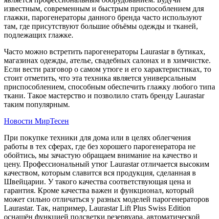
известным, современным и быстрым приспособлением для
глажки, парогенераторы данного бренда часто используют
там, где присутствуют большие объёмы одежды и тканей,
подлежащих глажке.
Часто можно встретить парогенераторы Laurastar в бутиках,
магазинах одежды, ателье, свадебных салонах и в химчистке.
Если вести разговор о самом утюге и его характеристиках, то
стоит отметить, что эта техника является универсальным
приспособлением, способным обеспечить глажку любого типа
ткани. Такое мастерство и позволило стать бренду Laurastar
таким популярным.
Новости МирТесен
При покупке техники для дома или в целях облегчения
работы в тех сферах, где без хорошего парогенератора не
обойтись, мы зачастую обращаем внимание на качество и
цену. Профессиональный утюг Laurastar отличается высоким
качеством, которым славится вся продукция, сделанная в
Швейцарии. У такого качества соответствующая цена и
гарантия. Кроме качества важен и функционал, который
может сильно отличаться у разных моделей парогенераторов
Laurastar. Так, например, Laurastar Lift Plus Swiss Edition
оснащён функцией подсветки резервуара, автоматической