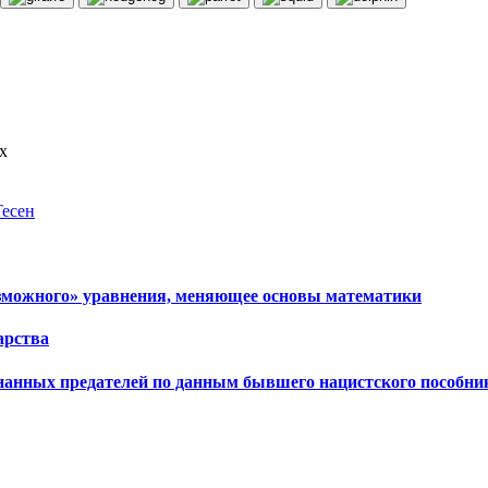
х
есен
зможного» уравнения, меняющее основы математики
арства
нанных предателей по данным бывшего нацистского пособни