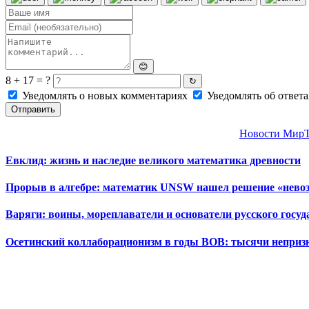
😊
8 + 17 = ?
↻
Уведомлять о новых комментариях
Уведомлять об ответа
Отправить
Новости МирТ
Евклид: жизнь и наследие великого математика древности
Прорыв в алгебре: математик UNSW нашел решение «нево
Варяги: воины, мореплаватели и основатели русского госуд
Осетинский коллаборационизм в годы ВОВ: тысячи неприз