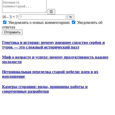
😊
16 - 3 = ?
↻
Уведомлять о новых комментариях
Уведомлять об
ответах
Отправить
Генетика и история: почему внешнее сходство сербов и
турок — это сложный исторический пазл
Миф о возрасте и успехе: почему продуктивность важнее
молодости
Нетривиальная переделка старой мебели: идеи и их
воплощение
Камеры сгорания: виды, принципы работы и
современные разработки