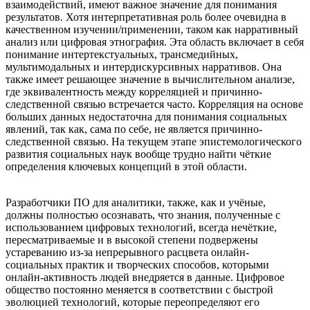
взаимодействий, имеют важное значение для понимания
результатов. Хотя интерпретативная роль более очевидна в
качественном изучении/применении, таком как нарративный
анализ или цифровая этнография. Эта область включает в себя
понимание интертекстуальных, трансмедийных,
мультимодальных и интердискурсивных нарративов. Она
также имеет решающее значение в вычислительном анализе,
где эквивалентность между корреляцией и причинно-
следственной связью встречается часто. Корреляция на основе
больших данных недостаточна для понимания социальных
явлений, так как, сама по себе, не является причинно-
следственной связью. На текущем этапе эпистемологического
развития социальных наук вообще трудно найти чёткие
определения ключевых концепций в этой области.
Разработчики ПО для аналитики, также, как и учёные,
должны полностью осознавать, что знания, полученные с
использованием цифровых технологий, всегда нечёткие,
пересматриваемые и в высокой степени подвержены
устареванию из-за непрерывного расцвета онлайн-
социальных практик и творческих способов, которыми
онлайн-активность людей внедряется в данные. Цифровое
общество постоянно меняется в соответствии с быстрой
эволюцией технологий, которые переопределяют его