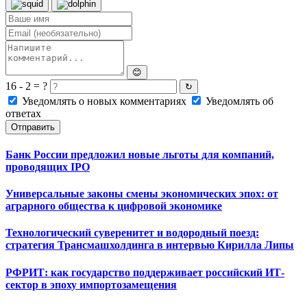
😊
16 - 2 = ?
↻
Уведомлять о новых комментариях
Уведомлять об
ответах
Отправить
Банк России предложил новые льготы для компаний,
проводящих IPO
Универсальные законы смены экономических эпох: от
аграрного общества к цифровой экономике
Технологический суверенитет и водородный поезд:
стратегия Трансмашхолдинга в интервью Кирилла Липы
РФРИТ: как государство поддерживает российский ИТ-
сектор в эпоху импортозамещения