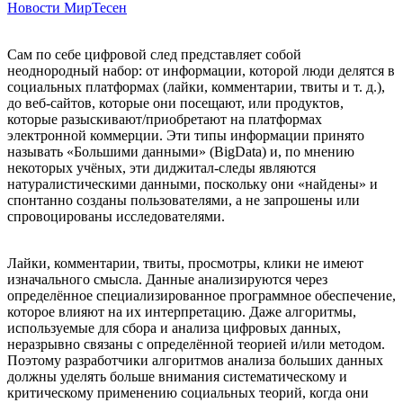
Новости МирТесен
Сам по себе цифровой след представляет собой
неоднородный набор: от информации, которой люди делятся в
социальных платформах (лайки, комментарии, твиты и т. д.),
до веб-сайтов, которые они посещают, или продуктов,
которые разыскивают/приобретают на платформах
электронной коммерции. Эти типы информации принято
называть «Большими данными» (BigData) и, по мнению
некоторых учёных, эти диджитал-следы являются
натуралистическими данными, поскольку они «найдены» и
спонтанно созданы пользователями, а не запрошены или
спровоцированы исследователями.
Лайки, комментарии, твиты, просмотры, клики не имеют
изначального смысла. Данные анализируются через
определённое специализированное программное обеспечение,
которое влияют на их интерпретацию. Даже алгоритмы,
используемые для сбора и анализа цифровых данных,
неразрывно связаны с определённой теорией и/или методом.
Поэтому разработчики алгоритмов анализа больших данных
должны уделять больше внимания систематическому и
критическому применению социальных теорий, когда они