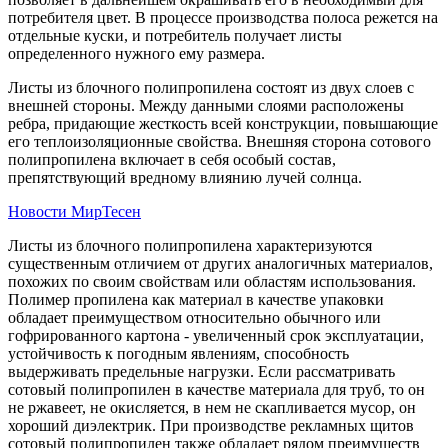
потребителя цвет. В процессе производства полоса режется на
отдельные куски, и потребитель получает листы
определенного нужного ему размера.
Листы из блочного полипропилена состоят из двух слоев с
внешней стороны. Между данными слоями расположены
ребра, придающие жесткость всей конструкции, повышающие
его теплоизоляционные свойства. Внешняя сторона сотового
полипропилена включает в себя особый состав,
препятствующий вредному влиянию лучей солнца.
Новости МирТесен
Листы из блочного полипропилена характеризуются
существенным отличием от других аналогичных материалов,
похожих по своим свойствам или областям использования.
Полимер пропилена как материал в качестве упаковки
обладает преимуществом относительно обычного или
гофрированного картона - увеличенный срок эксплуатации,
устойчивость к погодным явлениям, способность
выдерживать предельные нагрузки. Если рассматривать
сотовый полипропилен в качестве материала для труб, то он
не ржавеет, не окисляется, в нем не скапливается мусор, он
хороший диэлектрик. При производстве рекламных щитов
сотовый полипропилен также обладает рядом преимуществ