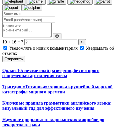
😊
19 + 16 = ?
↻
Уведомлять о новых комментариях
Уведомлять об
ответах
Отправить
Орлан-10: незаметный разведчик, без которого
современная артиллерия слепа
Трагедия «Титаника»: хроника крупнейшей морской
катастрофы мирного времени
Ключевые правила грамматики английского языка:
визуальный гид для эффективного изучения
Научные прорывы: от марсианских микробов до
лекарства от рака