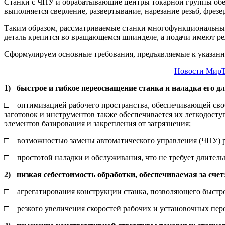
Станки с ЧПУ и обрабатывающие центры токарной группы обес
выполняется сверление, развертывание, нарезание резьб, фрезе
Таким образом, рассматриваемые станки многофункциональны
деталь крепится во вращающемся шпинделе, а подачи имеют р
Сформулируем основные требования, предъявляемые к указанн
Новости МирТ
1) быстрое и гибкое переоснащение станка и наладка его дл
□ оптимизацией рабочего пространства, обеспечивающей свобо
заготовок и инструментов также обеспечивается их легкодост
элементов базирования и закрепления от загрязнения;
□ возможностью замены автоматического управления (ЧПУ) 
□ простотой наладки и обслуживания, что не требует длитель
2) низкая себестоимость обработки, обеспечиваемая за счет
□ агрегатирования конструкции станка, позволяющего быстро
□ резкого увеличения скоростей рабочих и установочных пере