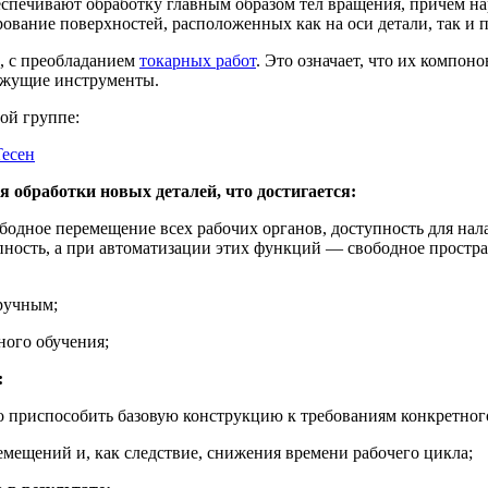
печивают обработку главным образом тел вращения, причем на
рование поверхностей, расположенных как на оси детали, так и 
, с преобладанием
токарных работ
. Это означает, что их компо
ежущие инструменты.
ой группе:
есен
я обработки новых деталей, что достигается:
дное перемещение всех рабочих органов, доступность для нала
упность, а при автоматизации этих функций — свободное простр
ручным;
ного обучения;
:
 приспособить базовую конструкцию к требованиям конкретного
мещений и, как следствие, снижения времени рабочего цикла;