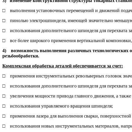
3) изменение конструктивной структуры токарных станков 
□ выполнения установочных перемещений и движений подачи
□ пинолью электрошпинделя, имеющей значительно меньшую
□ использования дополнительного шпинделя для перехвата заг
□ все более широкого применения вертикальной компоновки,
4) возможность выполнения различных технологических опе
резьбообработки.
Комплексная обработка деталей обеспечивается за счет:
□ применения инструментальных револьверных головок значи
□ использования дополнительного шпинделя для перехвата заг
□ увеличения мощности привода главного движения, а также 
□ использования управляемого вращения шпинделя;
□ применения лазера для выполнения сварки, поверхностной з
□ использования новых инструментальных материалов, напри