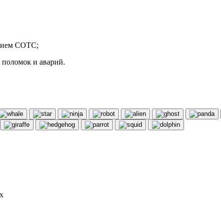
нием СОТС;
 поломок и аварий.
х