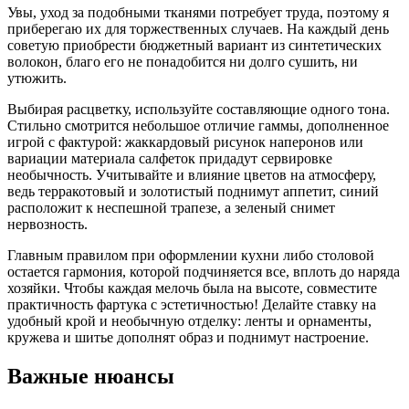
Увы, уход за подобными тканями потребует труда, поэтому я
приберегаю их для торжественных случаев. На каждый день
советую приобрести бюджетный вариант из синтетических
волокон, благо его не понадобится ни долго сушить, ни
утюжить.
Выбирая расцветку, используйте составляющие одного тона.
Стильно смотрится небольшое отличие гаммы, дополненное
игрой с фактурой: жаккардовый рисунок наперонов или
вариации материала салфеток придадут сервировке
необычность. Учитывайте и влияние цветов на атмосферу,
ведь терракотовый и золотистый поднимут аппетит, синий
расположит к неспешной трапезе, а зеленый снимет
нервозность.
Главным правилом при оформлении кухни либо столовой
остается гармония, которой подчиняется все, вплоть до наряда
хозяйки. Чтобы каждая мелочь была на высоте, совместите
практичность фартука с эстетичностью! Делайте ставку на
удобный крой и необычную отделку: ленты и орнаменты,
кружева и шитье дополнят образ и поднимут настроение.
Важные нюансы