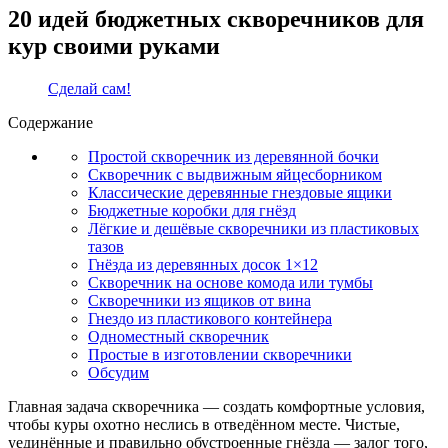
20 идей бюджетных скворечников для
кур своими руками
Сделай сам!
Содержание
Простой скворечник из деревянной бочки
Скворечник с выдвижным яйцесборником
Классические деревянные гнездовые ящики
Бюджетные коробки для гнёзд
Лёгкие и дешёвые скворечники из пластиковых
тазов
Гнёзда из деревянных досок 1×12
Скворечник на основе комода или тумбы
Скворечники из ящиков от вина
Гнездо из пластикового контейнера
Одноместный скворечник
Простые в изготовлении скворечники
Обсудим
Главная задача скворечника — создать комфортные условия,
чтобы куры охотно неслись в отведённом месте. Чистые,
уединённые и правильно обустроенные гнёзда — залог того,