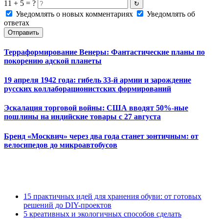
11 + 5 = ?
↻
Уведомлять о новых комментариях
Уведомлять об
ответах
Отправить
Терраформирование Венеры: Фантастические планы по
покорению адской планеты
19 апреля 1942 года: гибель 33-й армии и зарождение
русских коллаборационистских формирований
Эскалация торговой войны: США вводят 50%-ные
пошлины на индийские товары с 27 августа
Бренд «Москвич» через два года станет зонтичным: от
велосипедов до микроавтобусов
15 практичных идей для хранения обуви: от готовых
решений до DIY-проектов
5 креативных и экологичных способов сделать