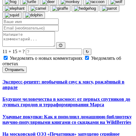
😊
11 + 15 = ?
↻
Уведомлять о новых комментариях
Уведомлять об
ответах
Отправить
Экспресс-рецепт: необычный соус к мясу, рождённый в
аврале
Будущее человечества в космосе: от первых спутников до
лунных городов и терраформирования Марса
Удачные покупки: Как я пополнил домашнюю библиотеку
научно-популярными книгами со скидками на WildBerries
На московской ОЭЗ «Печатники» запущено серийное