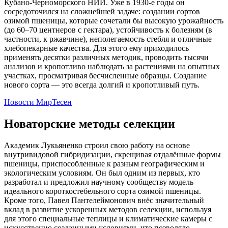
Кубано-Черноморского НИИ. Уже в 1930-е годы он
сосредоточился на сложнейшей задаче: создании сортов
озимой пшеницы, которые сочетали бы высокую урожайность
(до 60–70 центнеров с гектара), устойчивость к болезням (в
частности, к ржавчине), неполегаемость стебля и отличные
хлебопекарные качества. Для этого ему приходилось
применять десятки различных методик, проводить тысячи
анализов и кропотливо наблюдать за растениями на опытных
участках, просматривая бесчисленные образцы. Создание
нового сорта — это всегда долгий и кропотливый путь.
Новости МирТесен
Новаторские методы селекции
Академик Лукьяненко строил свою работу на основе
внутривидовой гибридизации, скрещивая отдалённые формы
пшеницы, приспособленные к разным географическим и
экологическим условиям. Он был одним из первых, кто
разработал и предложил научному сообществу модель
идеального короткостебельного сорта озимой пшеницы.
Кроме того, Павел Пантелеймонович внёс значительный
вклад в развитие ускоренных методов селекции, используя
для этого специальные теплицы и климатические камеры с
искусственно созданными условиями, что позволяло