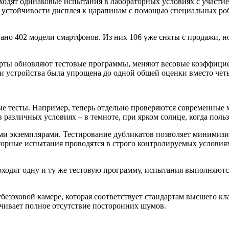
ходят одинаковые испытания в лабораторных условиях с участи
 устойчивости дисплея к царапинам с помощью специальных роб
но 402 модели смартфонов. Из них 106 уже сняты с продажи, но
ерты обновляют тестовые программы, меняют весовые коэффицие
и устройства была упрощена до одной общей оценки вместо чет
е тесты. Например, теперь отдельно проверяются современные 
различных условиях – в темноте, при ярком солнце, когда польз
ми экземплярами. Тестирование дубликатов позволяет минимизи
торные испытания проводятся в строго контролируемых условиях
ходят одну и ту же тестовую программу, испытания выполняют
безэховой камере, которая соответствует стандартам высшего кл
чивает полное отсутствие посторонних шумов.