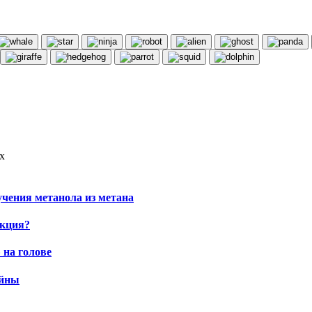
х
чения метанола из метана
укция?
 на голове
ойны