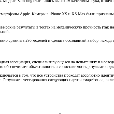
. Модели Samsung отличились высоким качеством звука, отли
й смартфоны Apple. Камеры в iPhone XS и XS Max были признаны
евысокие результаты в тестах на механическую прочность (так н
льной.
вно сравнить 296 моделей и сделать осознанный выбор, исходя 
народная ассоциация, специализирующаяся на испытаниях и иссле
что обеспечивает объективность и сопоставимость результатов д
ключается в том, что все устройства проходят абсолютно идент
. Результаты тестирования следующих партий смартфонов, вклю