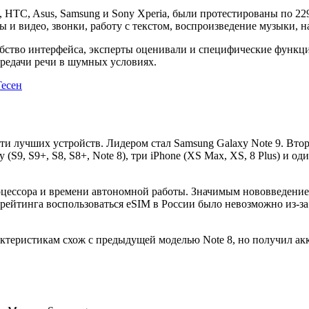
 HTC, Asus, Samsung и Sony Xperia, были протестированы по 22
ы и видео, звонки, работу с текстом, воспроизведение музыки, 
бство интерфейса, эксперты оценивали и специфические функции
редачи речи в шумных условиях.
есен
 лучших устройств. Лидером стал Samsung Galaxy Note 9. Второ
(S9, S9+, S8, S8+, Note 8), три iPhone (XS Max, XS, 8 Plus) и о
цессора и времени автономной работы. Значимым нововведением
рейтинга воспользоваться eSIM в России было невозможно из-за
рактеристикам схож с предыдущей моделью Note 8, но получил а