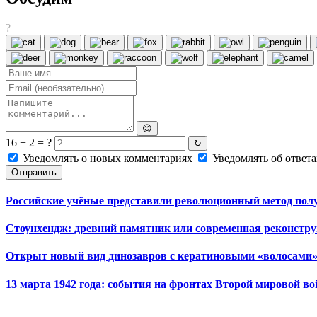
?
😊
16 + 2 = ?
↻
Уведомлять о новых комментариях
Уведомлять об ответа
Отправить
Российские учёные представили революционный метод полу
Стоунхендж: древний памятник или современная реконстр
Открыт новый вид динозавров с кератиновыми «волосами»
13 марта 1942 года: события на фронтах Второй мировой в