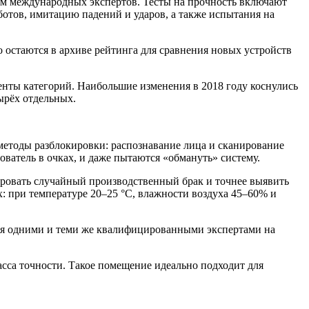
ем международных экспертов. Тесты на прочность включают
отов, имитацию падений и ударов, а также испытания на
 остаются в архиве рейтинга для сравнения новых устройств
нты категорий. Наибольшие изменения в 2018 году коснулись
ырёх отдельных.
методы разблокировки: распознавание лица и сканирование
ователь в очках, и даже пытаются «обмануть» систему.
ровать случайный производственный брак и точнее выявить
: при температуре 20–25 °C, влажности воздуха 45–60% и
ся одними и теми же квалифицированными экспертами на
асса точности. Такое помещение идеально подходит для