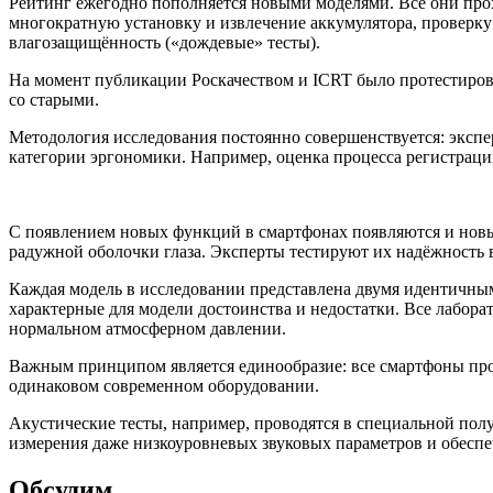
Рейтинг ежегодно пополняется новыми моделями. Все они про
многократную установку и извлечение аккумулятора, проверку
влагозащищённость («дождевые» тесты).
На момент публикации Роскачеством и ICRT было протестирова
со старыми.
Методология исследования постоянно совершенствуется: эксп
категории эргономики. Например, оценка процесса регистраци
С появлением новых функций в смартфонах появляются и новы
радужной оболочки глаза. Эксперты тестируют их надёжность в 
Каждая модель в исследовании представлена двумя идентичны
характерные для модели достоинства и недостатки. Все лабора
нормальном атмосферном давлении.
Важным принципом является единообразие: все смартфоны про
одинаковом современном оборудовании.
Акустические тесты, например, проводятся в специальной полу
измерения даже низкоуровневых звуковых параметров и обеспе
Обсудим