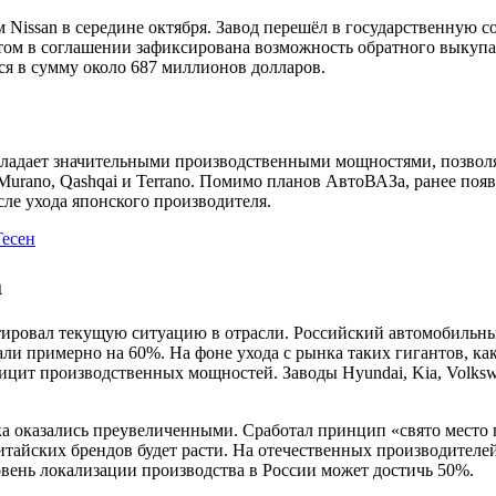
 Nissan в середине октября. Завод перешёл в государственную 
том в соглашении зафиксирована возможность обратного выкупа 
ся в сумму около 687 миллионов долларов.
 обладает значительными производственными мощностями, позвол
 Murano, Qashqai и Terrano. Помимо планов АвтоВАЗа, ранее поя
ле ухода японского производителя.
есен
а
ровал текущую ситуацию в отрасли. Российский автомобильны
али примерно на 60%. На фоне ухода с рынка таких гигантов, как 
ицит производственных мощностей. Заводы Hyundai, Kia, Volkswage
 оказались преувеличенными. Сработал принцип «свято место пу
итайских брендов будет расти. На отечественных производителе
ровень локализации производства в России может достичь 50%.