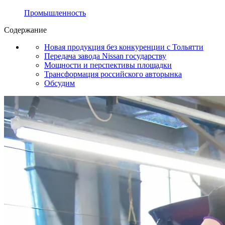
Промышленность
Содержание
Новая продукция без конкуренции с Тольятти
Передача завода Nissan государству
Мощности и перспективы площадки
Трансформация российского авторынка
Обсудим