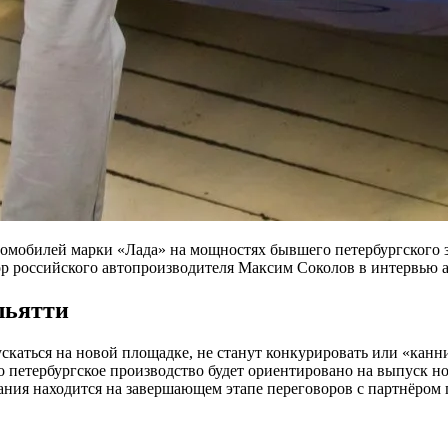
мобилей марки «Лада» на мощностях бывшего петербургского за
р российского автопроизводителя Максим Соколов в интервью а
льятти
ускаться на новой площадке, не станут конкурировать или «ка
то петербургское производство будет ориентировано на выпуск н
ания находится на завершающем этапе переговоров с партнёром 