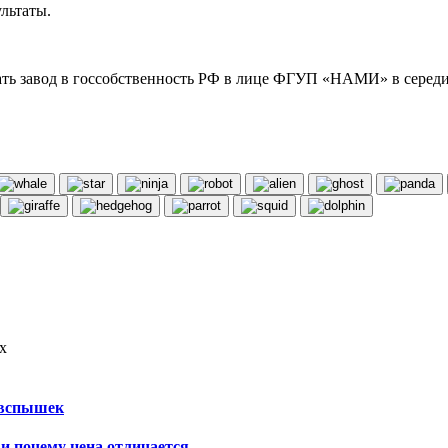
льтаты.
ать завод в госсобственность РФ в лице ФГУП «НАМИ» в середи
х
овспышек
и почему цена отличается