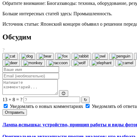
Обратите внимание: Биогаззаводы: техника, оборудование, резу
Больше интересных статей здесь: Промышленность.
Источник статьи: Японский концерн объявил о решении перед
Обсудим
?
😊
13 + 8 = ?
↻
Уведомлять о новых комментариях
Уведомлять об ответа
Отправить
Лампа-вспышка: устройство, принцип работы и виды фот
Оригинальные автозапчасти против аналогов: что выбрать 