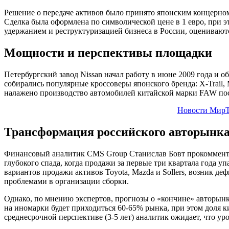
Решение о передаче активов было принято японским концерном
Сделка была оформлена по символической цене в 1 евро, при э
удержанием и реструктуризацией бизнеса в России, оценивают
Мощности и перспективы площадки
Петербургский завод Nissan начал работу в июне 2009 года и
собирались популярные кроссоверы японского бренда: X-Trail,
налажено производство автомобилей китайской марки FAW пос
Новости МирТ
Трансформация российского авторынк
Финансовый аналитик CMS Group Станислав Бовт прокомменти
глубокого спада, когда продажи за первые три квартала года уп
вариантов продажи активов Toyota, Mazda и Sollers, возник деф
проблемами в организации сборки.
Однако, по мнению экспертов, прогнозы о «кончине» авторынка
на иномарки будет приходиться 60-65% рынка, при этом доля к
среднесрочной перспективе (3-5 лет) аналитик ожидает, что у