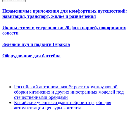
Незаменимые приложения для комфортных путешествий:
навигация, транспорт, жильё и развлечения
Иконы стиля и уверенности: 20 фото парней, покоривших
соцсети
Зеленый луч и подвиги Геракла
Оборудование для бассейна
Российский автопром начнёт рост с крупноузловой
сборки китайских и других иностранных моделей под
отечественными брендами
Китайские учёные создают нейроинтерфейс для
автоматизации цензуры контента