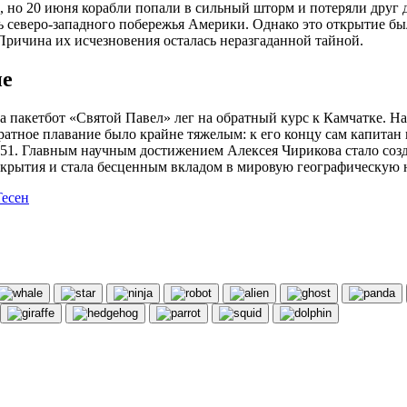
, но 20 июня корабли попали в сильный шторм и потеряли друг 
северо-западного побережья Америки. Однако это открытие был
 Причина их исчезновения осталась неразгаданной тайной.
ие
та пакетбот «Святой Павел» лег на обратный курс к Камчатке. 
атное плавание было крайне тяжелым: к его концу сам капитан 
 51. Главным научным достижением Алексея Чирикова стало созд
крытия и стала бесценным вкладом в мировую географическую н
есен