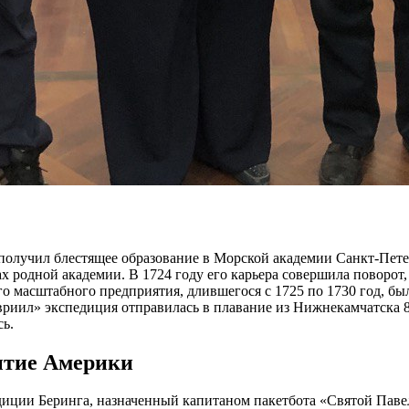
олучил блестящее образование в Морской академии Санкт-Петер
ах родной академии. В 1724 году его карьера совершила поворот
го масштабного предприятия, длившегося с 1725 по 1730 год, б
иил» экспедиция отправилась в плавание из Нижнекамчатска 8 и
сь.
ытие Америки
диции Беринга, назначенный капитаном пакетбота «Святой Паве