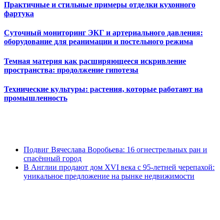
Практичные и стильные примеры отделки кухонного
фартука
Суточный мониторинг ЭКГ и артериального давления:
оборудование для реанимации и постельного режима
Темная материя как расширяющееся искривление
пространства: продолжение гипотезы
Технические культуры: растения, которые работают на
промышленность
Подвиг Вячеслава Воробьева: 16 огнестрельных ран и
спасённый город
В Англии продают дом XVI века с 95-летней черепахой:
уникальное предложение на рынке недвижимости