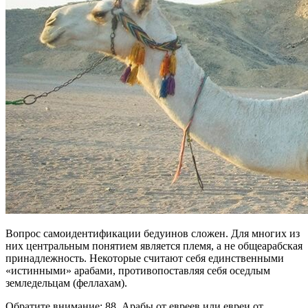
Вопрос самоидентификации бедуинов сложен. Для многих из
них центральным понятием является племя, а не общеарабская
принадлежность. Некоторые считают себя единственными
«истинными» арабами, противопоставляя себя оседлым
земледельцам (феллахам).
Обратите внимание: 88. Арабы от евреев или евреи от