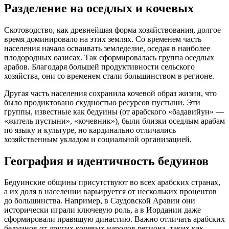
Разделение на оседлых и кочевых
Скотоводство, как древнейшая форма хозяйствования, долгое
время доминировало на этих землях. Со временем часть
населения начала осваивать земледелие, оседая в наиболее
плодородных оазисах. Так сформировалась группа оседлых
арабов. Благодаря большей продуктивности сельского
хозяйства, они со временем стали большинством в регионе.
Другая часть населения сохранила кочевой образ жизни, что
было продиктовано скудностью ресурсов пустыни. Эти
группы, известные как бедуины (от арабского «бадавийун» —
«житель пустыни», «кочевник»), были близки оседлым арабам
по языку и культуре, но кардинально отличались
хозяйственным укладом и социальной организацией.
География и идентичность бедуинов
Бедуинские общины присутствуют во всех арабских странах,
а их доля в населении варьируется от нескольких процентов
до большинства. Например, в Саудовской Аравии они
исторически играли ключевую роль, а в Иордании даже
сформировали правящую династию. Важно отличать арабских
бедуинов от других кочевых народов региона, таких как