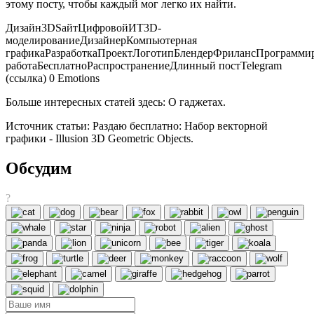
этому посту, чтобы каждый мог легко их найти.
Дизайн3DSайтЦифровойИТ3D-
моделированиеДизайнерКомпьютерная
графикаРазработкаПроектЛоготипБлендерФрилансПрограмми
работаБесплатноРаспространениеДлинный постTelegram
(ссылка) 0 Emotions
Больше интересных статей здесь: О гаджетах.
Источник статьи: Раздаю бесплатно: Набор векторной
графики - Illusion 3D Geometric Objects.
Обсудим
?