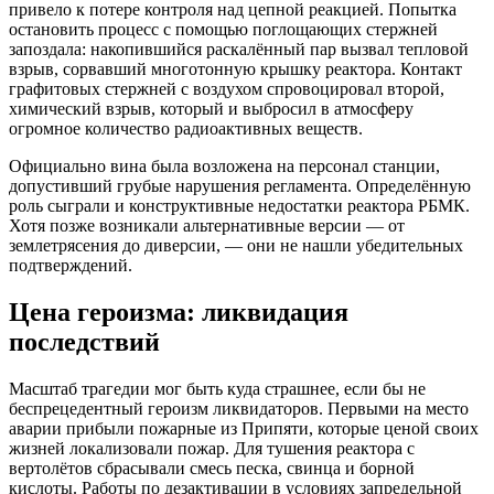
привело к потере контроля над цепной реакцией. Попытка
остановить процесс с помощью поглощающих стержней
запоздала: накопившийся раскалённый пар вызвал тепловой
взрыв, сорвавший многотонную крышку реактора. Контакт
графитовых стержней с воздухом спровоцировал второй,
химический взрыв, который и выбросил в атмосферу
огромное количество радиоактивных веществ.
Официально вина была возложена на персонал станции,
допустивший грубые нарушения регламента. Определённую
роль сыграли и конструктивные недостатки реактора РБМК.
Хотя позже возникали альтернативные версии — от
землетрясения до диверсии, — они не нашли убедительных
подтверждений.
Цена героизма: ликвидация
последствий
Масштаб трагедии мог быть куда страшнее, если бы не
беспрецедентный героизм ликвидаторов. Первыми на место
аварии прибыли пожарные из Припяти, которые ценой своих
жизней локализовали пожар. Для тушения реактора с
вертолётов сбрасывали смесь песка, свинца и борной
кислоты. Работы по дезактивации в условиях запредельной