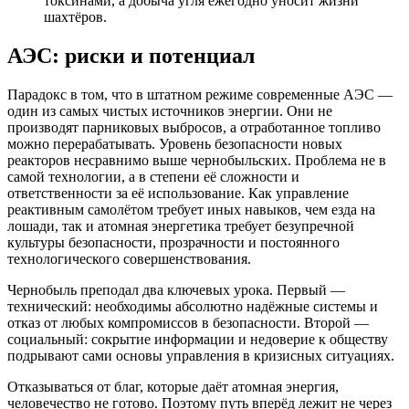
токсинами, а добыча угля ежегодно уносит жизни
шахтёров.
АЭС: риски и потенциал
Парадокс в том, что в штатном режиме современные АЭС —
один из самых чистых источников энергии. Они не
производят парниковых выбросов, а отработанное топливо
можно перерабатывать. Уровень безопасности новых
реакторов несравнимо выше чернобыльских. Проблема не в
самой технологии, а в степени её сложности и
ответственности за её использование. Как управление
реактивным самолётом требует иных навыков, чем езда на
лошади, так и атомная энергетика требует безупречной
культуры безопасности, прозрачности и постоянного
технологического совершенствования.
Чернобыль преподал два ключевых урока. Первый —
технический: необходимы абсолютно надёжные системы и
отказ от любых компромиссов в безопасности. Второй —
социальный: сокрытие информации и недоверие к обществу
подрывают сами основы управления в кризисных ситуациях.
Отказываться от благ, которые даёт атомная энергия,
человечество не готово. Поэтому путь вперёд лежит не через