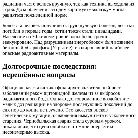
радиации часто велись вручную, так как техника выходила из
строя. Доза облучения за одну короткую «вылазку» могла
равняться пожизненной норме.
Более ста человек получили острую лучевую болезнь, десятки
погибли в первые годы, сотни тысяч стали инвалидами.
Население из 30-километровой зоны было срочно
эвакуировано. Над разрушенным энергоблоком был возведён
бетонный «Саркофаг» (Укрытие), изолировавший наиболее
опасные радиоактивные материалы.
Долгосрочные последствия:
нерешённые вопросы
Официальная статистика фиксирует значительный рост
заболеваний раком щитовидной железы из-за выбросов
радиоактивного йода. Однако долговременное воздействие
малых доз радиации на здоровье последующих поколений до
сих пор до конца не изучено. Это касается рисков
генетических мутаций, ослабления иммунитета и ускоренного
старения. Чернобыльская авария стала суровым уроком,
показавшим, что цена ошибки в атомной энергетике
несоизмеримо высока.