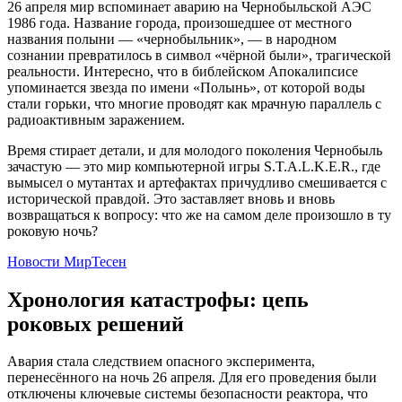
26 апреля мир вспоминает аварию на Чернобыльской АЭС
1986 года. Название города, произошедшее от местного
названия полыни — «чернобыльник», — в народном
сознании превратилось в символ «чёрной были», трагической
реальности. Интересно, что в библейском Апокалипсисе
упоминается звезда по имени «Полынь», от которой воды
стали горьки, что многие проводят как мрачную параллель с
радиоактивным заражением.
Время стирает детали, и для молодого поколения Чернобыль
зачастую — это мир компьютерной игры S.T.A.L.K.E.R., где
вымысел о мутантах и артефактах причудливо смешивается с
исторической правдой. Это заставляет вновь и вновь
возвращаться к вопросу: что же на самом деле произошло в ту
роковую ночь?
Новости МирТесен
Хронология катастрофы: цепь
роковых решений
Авария стала следствием опасного эксперимента,
перенесённого на ночь 26 апреля. Для его проведения были
отключены ключевые системы безопасности реактора, что