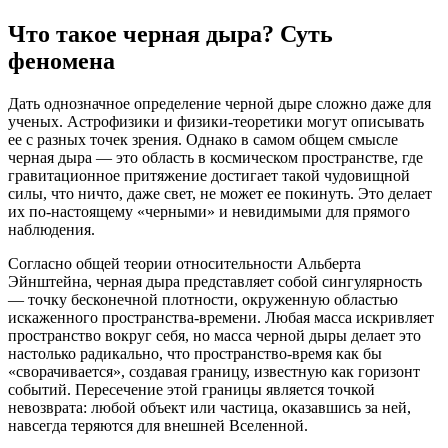
Что такое черная дыра? Суть
феномена
Дать однозначное определение черной дыре сложно даже для
ученых. Астрофизики и физики-теоретики могут описывать
ее с разных точек зрения. Однако в самом общем смысле
черная дыра — это область в космическом пространстве, где
гравитационное притяжение достигает такой чудовищной
силы, что ничто, даже свет, не может ее покинуть. Это делает
их по-настоящему «черными» и невидимыми для прямого
наблюдения.
Согласно общей теории относительности Альберта
Эйнштейна, черная дыра представляет собой сингулярность
— точку бесконечной плотности, окруженную областью
искаженного пространства-времени. Любая масса искривляет
пространство вокруг себя, но масса черной дыры делает это
настолько радикально, что пространство-время как бы
«сворачивается», создавая границу, известную как горизонт
событий. Пересечение этой границы является точкой
невозврата: любой объект или частица, оказавшись за ней,
навсегда теряются для внешней Вселенной.