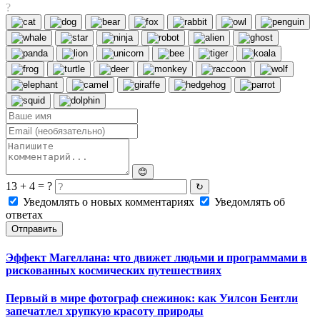
?
😊
13 + 4 = ?
↻
Уведомлять о новых комментариях
Уведомлять об
ответах
Отправить
Эффект Магеллана: что движет людьми и программами в
рискованных космических путешествиях
Первый в мире фотограф снежинок: как Уилсон Бентли
запечатлел хрупкую красоту природы