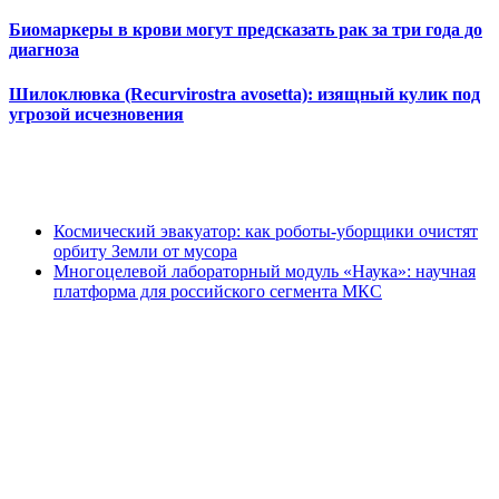
Биомаркеры в крови могут предсказать рак за три года до
диагноза
Шилоклювка (Recurvirostra avosetta): изящный кулик под
угрозой исчезновения
Космический эвакуатор: как роботы-уборщики очистят
орбиту Земли от мусора
Многоцелевой лабораторный модуль «Наука»: научная
платформа для российского сегмента МКС