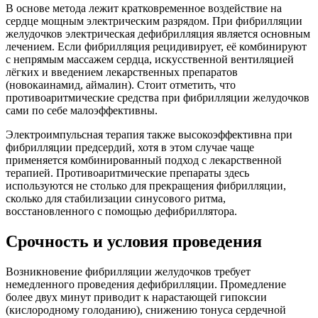
В основе метода лежит кратковременное воздействие на
сердце мощным электрическим разрядом. При фибрилляции
желудочков электрическая дефибрилляция является основным
лечением. Если фибрилляция рецидивирует, её комбинируют
с непрямым массажем сердца, искусственной вентиляцией
лёгких и введением лекарственных препаратов
(новокаинамид, аймалин). Стоит отметить, что
противоаритмические средства при фибрилляции желудочков
сами по себе малоэффективны.
Электроимпульсная терапия также высокоэффективна при
фибрилляции предсердий, хотя в этом случае чаще
применяется комбинированный подход с лекарственной
терапией. Противоаритмические препараты здесь
используются не столько для прекращения фибрилляции,
сколько для стабилизации синусового ритма,
восстановленного с помощью дефибриллятора.
Срочность и условия проведения
Возникновение фибрилляции желудочков требует
немедленного проведения дефибрилляции. Промедление
более двух минут приводит к нарастающей гипоксии
(кислородному голоданию), снижению тонуса сердечной