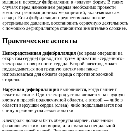
мышцы и переходу фибрилляции в «вялую» форму. В таких
случаях перед нанесением разряда необходимо провести
комплекс реанимационных мероприятий, включая массаж
сердца. Если фибрилляции предшествовала низкое
артериальное давление, восстановить сердечную деятельность
с помощью дефибриллятора становится значительно сложнее.
Практические аспекты
Непосредственная дефибрилляция
(во время операции на
открытом сердце) проводится путём прижатия «сердечного»
электрода к поверхности сердца. Второй электрод может
подкладываться под грудную клетку или также
использоваться для обхвата сердца с противоположной
стороны.
Наружная дефибрилляция
выполняется, когда пациент
лежит на спине. Один электрод устанавливается на грудную
клетку в правой подключичной области, а второй — либо в
области верхушки сердца (слева), либо подкладывается под
спину в районе угла левой лопатки.
Электроды должны быть обёрнуты марлей, смоченной
физиологическим раствором, или смазаны специальной
токопроводящей пастой. Дозировка энергии разряда