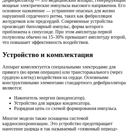
Дефибриллятор — это медицинский аппарат, генерирующий
мощные электрические импульсы высокого напряжения. Его
основное назначение — устранение опасных для жизни
нарушений сердечного ритма, таких как фибрилляция
желудочков или предсердий. Современные устройства
производят биполярный импульс, форма которого
приближена к синусоиде. При этом амплитуда первой
полуволны обычно на 15–30% превышает амплитуду второй,
что повышает эффективность воздействия.
Устройство и комплектация
Аппарат комплектуется специальными электродами для
прямого (во время операции) или трансторакального (через
грудную клетку) воздействия на сердце. Основными
конструктивными элементами стандартного дефибриллятора
являются:
Накопитель энергии (конденсатор).
Устройство для зарядки конденсатора.
Разрядная цепь со схемой формирования импульса.
Многие модели также оснащены системой
кардиосинхронизации. Это устройство предотвращает
нанесение разряда в так называемый «уязвимый период»