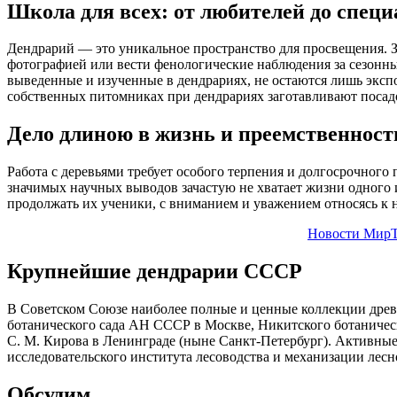
Школа для всех: от любителей до специ
Дендрарий — это уникальное пространство для просвещения. З
фотографией или вести фенологические наблюдения за сезонны
выведенные и изученные в дендрариях, не остаются лишь экспо
собственных питомниках при дендрариях заготавливают посад
Дело длиною в жизнь и преемственност
Работа с деревьями требует особого терпения и долгосрочног
значимых научных выводов зачастую не хватает жизни одного 
продолжать их ученики, с вниманием и уважением относясь к
Новости МирТ
Крупнейшие дендрарии СССР
В Советском Союзе наиболее полные и ценные коллекции древ
ботанического сада АН СССР в Москве, Никитского ботаническо
С. М. Кирова в Ленинграде (ныне Санкт-Петербург). Активные 
исследовательского института лесоводства и механизации лесн
Обсудим