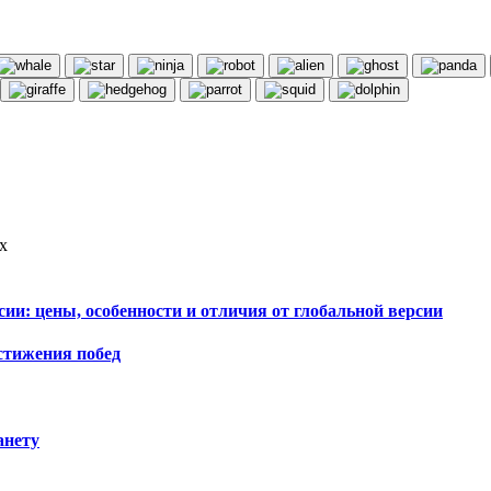
х
сии: цены, особенности и отличия от глобальной версии
стижения побед
анету