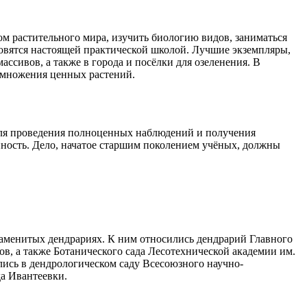
м растительного мира, изучить биологию видов, заниматься
овятся настоящей практической школой. Лучшие экземпляры,
ссивов, а также в города и посёлки для озеленения. В
змножения ценных растений.
 Для проведения полноценных наблюдений и получения
нность. Дело, начатое старшим поколением учёных, должны
аменитых дендрариях. К ним относились дендрарий Главного
в, а также Ботанического сада Лесотехнической академии им.
лись в дендрологическом саду Всесоюзного научно-
да Ивантеевки.