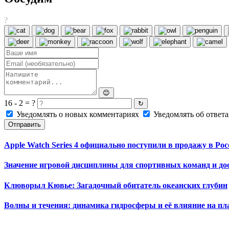
?
😊
16 - 2 = ?
↻
Уведомлять о новых комментариях
Уведомлять об ответа
Отправить
Apple Watch Series 4 официально поступили в продажу в Рос
Значение игровой дисциплины для спортивных команд и до
Клюворыл Кювье: Загадочный обитатель океанских глубин
Волны и течения: динамика гидросферы и её влияние на пл