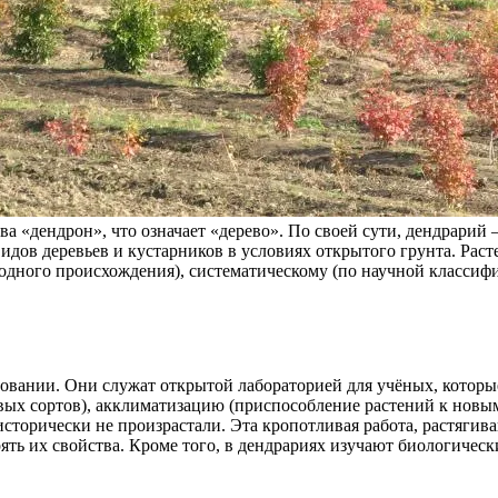
ва «дендрон», что означает «дерево». По своей сути, дендрарий
дов деревьев и кустарников в условиях открытого грунта. Расте
дного происхождения), систематическому (по научной классифи
азовании. Они служат открытой лабораторией для учёных, кото
вых сортов), акклиматизацию (приспособление растений к нов
сторически не произрастали. Эта кропотливая работа, растягива
ть их свойства. Кроме того, в дендрариях изучают биологическ