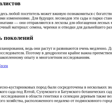
алистов
десь любой посетитель может вживую познакомиться с богатство
ми изменениями. Для будущих лесоводов эти сады и парки стан
натами — они отправляются в лесхозы для обогащения лесных ма
очный материал: семена, черенки и отводки для дальнейшего ра
ь поколений
о планирования, ведь они растут и развиваются очень медленно.
исследователя. Поэтому в дендрологии крайне важна преемстве
 накопленному опыту и многолетним исследованиям.
есен
есно-кустарниковых пород были сосредоточены в нескольких зн
го сада под Ялтой, Сухумского и Батумского ботанических садо
исследования в области генетики и селекции деревьев также ве
ого хозяйства, расположенного недалеко от подмосковного горо