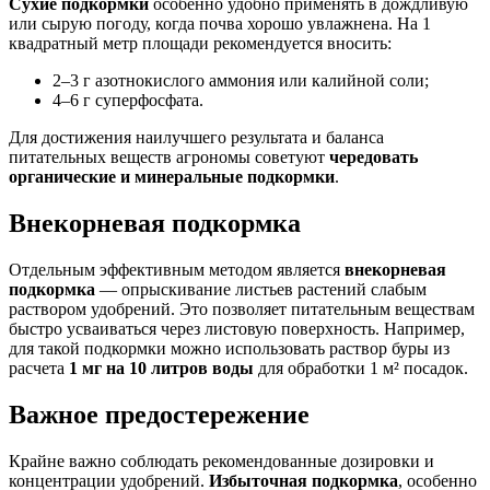
Сухие подкормки
особенно удобно применять в дождливую
или сырую погоду, когда почва хорошо увлажнена. На 1
квадратный метр площади рекомендуется вносить:
2–3 г азотнокислого аммония или калийной соли;
4–6 г суперфосфата.
Для достижения наилучшего результата и баланса
питательных веществ агрономы советуют
чередовать
органические и минеральные подкормки
.
Внекорневая подкормка
Отдельным эффективным методом является
внекорневая
подкормка
— опрыскивание листьев растений слабым
раствором удобрений. Это позволяет питательным веществам
быстро усваиваться через листовую поверхность. Например,
для такой подкормки можно использовать раствор буры из
расчета
1 мг на 10 литров воды
для обработки 1 м² посадок.
Важное предостережение
Крайне важно соблюдать рекомендованные дозировки и
концентрации удобрений.
Избыточная подкормка
, особенно