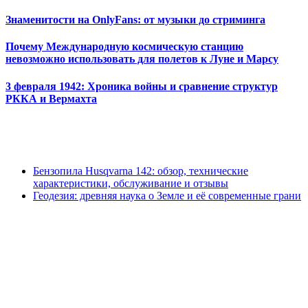
Знаменитости на OnlyFans: от музыки до стриминга
Почему Международную космическую станцию
невозможно использовать для полетов к Луне и Марсу
3 февраля 1942: Хроника войны и сравнение структур
РККА и Вермахта
Бензопила Husqvarna 142: обзор, технические
характеристики, обслуживание и отзывы
Геодезия: древняя наука о Земле и её современные грани