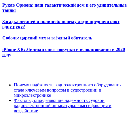
Рукав Ориона: наш галактический дом и его удивительные
тайны
Загадка левшей и правшей: почему люди предпочитают
одну руку?
Соболь: царский мех и таёжный обитатель
iPhone XR: Личный опыт покупки и использования в 2020
году
Почему надёжность радиоэлектронного оборудования
стала ключевым вопросом в судостроении и
микроэлектронике
Факторы, определяющие надежность судовой
радиоэлектронной аппаратуры: классификация и
воздействие