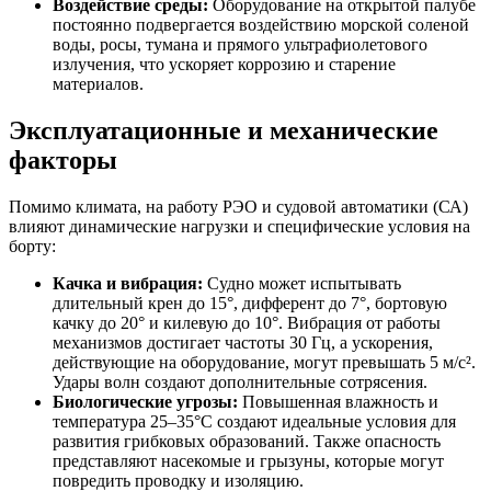
Воздействие среды:
Оборудование на открытой палубе
постоянно подвергается воздействию морской соленой
воды, росы, тумана и прямого ультрафиолетового
излучения, что ускоряет коррозию и старение
материалов.
Эксплуатационные и механические
факторы
Помимо климата, на работу РЭО и судовой автоматики (СА)
влияют динамические нагрузки и специфические условия на
борту:
Качка и вибрация:
Судно может испытывать
длительный крен до 15°, дифферент до 7°, бортовую
качку до 20° и килевую до 10°. Вибрация от работы
механизмов достигает частоты 30 Гц, а ускорения,
действующие на оборудование, могут превышать 5 м/с².
Удары волн создают дополнительные сотрясения.
Биологические угрозы:
Повышенная влажность и
температура 25–35°C создают идеальные условия для
развития грибковых образований. Также опасность
представляют насекомые и грызуны, которые могут
повредить проводку и изоляцию.