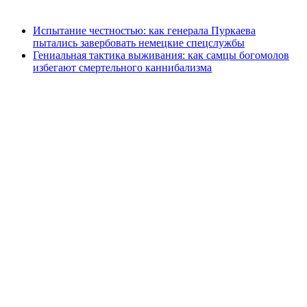
Испытание честностью: как генерала Пуркаева
пытались завербовать немецкие спецслужбы
Гениальная тактика выживания: как самцы богомолов
избегают смертельного каннибализма