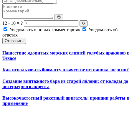
😊
12 - 10 = ?
↻
Уведомлять о новых комментариях
Уведомлять об
ответах
Отправить
Нашествие ядовитых морских слизней голубых драконов в
Техасе
Как использовать биомассу в качестве источника энергии?
Создание винтажного бара из старой яблони: от колоды до
интерьерного акцента
Высокочастотный ракетный двигатель: принцип работы и
применение