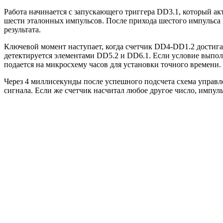
Работа начинается с запускающего триггера DD3.1, который ак
шести эталонных импульсов. После прихода шестого импульса 
результата.
Ключевой момент наступает, когда счетчик DD4-DD1.2 достигае
детектируется элементами DD5.2 и DD6.1. Если условие выпол
подается на микросхему часов для установки точного времени.
Через 4 миллисекунды после успешного подсчета схема управле
сигнала. Если же счетчик насчитал любое другое число, импул