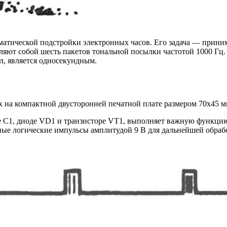
атической подстройки электронных часов. Его задача — приним
ляют собой шесть пакетов тональной посылки частотой 1000 Гц. 
л, является односекундным.
 на компактной двусторонней печатной плате размером 70x45 мм
е C1, диоде VD1 и транзисторе VT1, выполняет важную функцию
тные логические импульсы амплитудой 9 В для дальнейшей обра