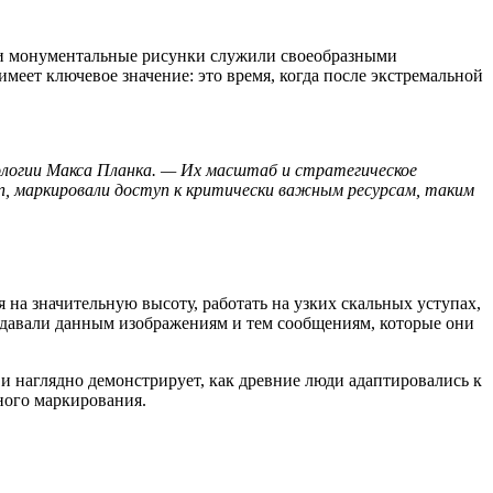
ти монументальные рисунки служили своеобразными
еет ключевое значение: это время, когда после экстремальной
ологии Макса Планка. — Их масштаб и стратегическое
п, маркировали доступ к критически важным ресурсам, таким
на значительную высоту, работать на узких скальных уступах,
идавали данным изображениям и тем сообщениям, которые они
и наглядно демонстрирует, как древние люди адаптировались к
ного маркирования.