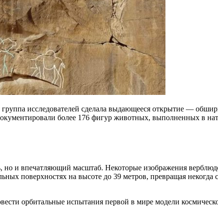
 группа исследователей сделала выдающееся открытие — обшир
адокументировали более 176 фигур животных, выполненных в на
ь, но и впечатляющий масштаб. Некоторые изображения верблюдо
льных поверхностях на высоте до 39 метров, превращая некогд
вести орбитальные испытания первой в мире модели космическо