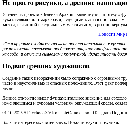
Не просто рисунки, а древние навигац
Учёные из проекта «Зелёная Аравия» выдвинули гипотезу о ф
«указателями» или маркерами, ведущими к жизненно важным вод
засухи, связанной с ледниковым максимумом, в регион вернулас
Новости МирТ
«
Эти крупные изображения — не просто наскальное искусств
расположение позволяют предположить, что они функционирова
как вода, и служили символами культурной идентичности дре
Подвиг древних художников
Создание таких изображений было сопряжено с огромными труд
часто в неустойчивых и опасных положениях. Этот факт подч
несли.
Данное открытие имеет фундаментальное значение для археоло
изменяющимся и суровым условиям окружающей среды, создав
01.10.2025 5 FacebookXVKontakteOdnoklassnikiTelegram Подпиши
Больше интересных статей здесь: Новости науки и техники.