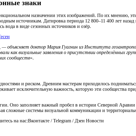
ионные знаки
ункциональном назначении этих изображений. По их мнению, э
ным источникам. Датировка периода 12 800–11 400 лет назад им
ь вода в виде сезонных источников и озёр.
есен
о, — объясняет доктор Мария Гуагнин из Института геоантроп
ли как визуальные заявления о присутствии определённых груп
вних сообществ
».
ностями и риском. Древним мастерам приходилось подниматься 
ёркивает исключительную важность, которую эти сообщества пр
гии. Оно заполняет важный пробел в истории Северной Аравии 
ая сложные системы визуальной коммуникации и территориаль
тесь на нас:Вконтакте / Telegram / Дзен Новости