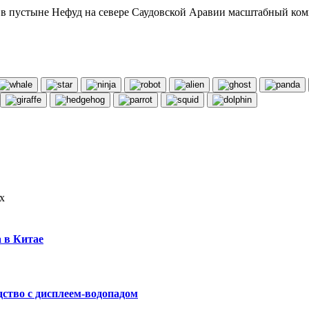
 пустыне Нефуд на севере Саудовской Аравии масштабный компл
х
а в Китае
одство с дисплеем-водопадом