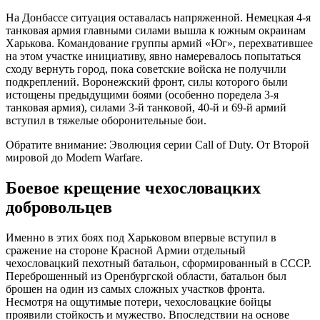
На Донбассе ситуация оставалась напряженной. Немецкая 4-я
танковая армия главными силами вышла к южным окраинам
Харькова. Командование группы армий «Юг», перехватившее
на этом участке инициативу, явно намеревалось попытаться
сходу вернуть город, пока советские войска не получили
подкреплений. Воронежский фронт, силы которого были
истощены предыдущими боями (особенно поредела 3-я
танковая армия), силами 3-й танковой, 40-й и 69-й армий
вступил в тяжелые оборонительные бои.
Обратите внимание: Эволюция серии Call of Duty. От Второй
мировой до Modern Warfare.
Боевое крещение чехословацких
добровольцев
Именно в этих боях под Харьковом впервые вступил в
сражение на стороне Красной Армии отдельный
чехословацкий пехотный батальон, сформированный в СССР.
Переброшенный из Оренбургской области, батальон был
брошен на один из самых сложных участков фронта.
Несмотря на ощутимые потери, чехословацкие бойцы
проявили стойкость и мужество. Впоследствии на основе