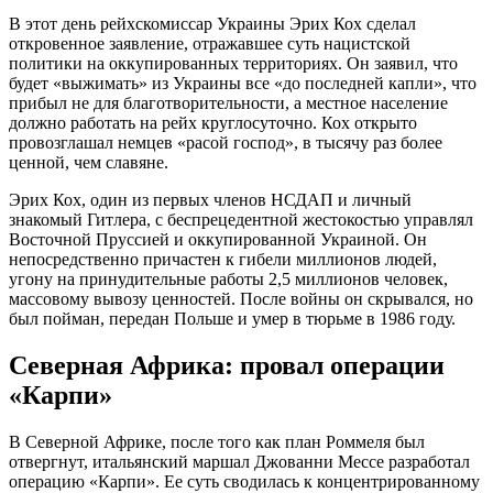
В этот день рейхскомиссар Украины Эрих Кох сделал
откровенное заявление, отражавшее суть нацистской
политики на оккупированных территориях. Он заявил, что
будет «выжимать» из Украины все «до последней капли», что
прибыл не для благотворительности, а местное население
должно работать на рейх круглосуточно. Кох открыто
провозглашал немцев «расой господ», в тысячу раз более
ценной, чем славяне.
Эрих Кох, один из первых членов НСДАП и личный
знакомый Гитлера, с беспрецедентной жестокостью управлял
Восточной Пруссией и оккупированной Украиной. Он
непосредственно причастен к гибели миллионов людей,
угону на принудительные работы 2,5 миллионов человек,
массовому вывозу ценностей. После войны он скрывался, но
был пойман, передан Польше и умер в тюрьме в 1986 году.
Северная Африка: провал операции
«Карпи»
В Северной Африке, после того как план Роммеля был
отвергнут, итальянский маршал Джованни Мессе разработал
операцию «Карпи». Ее суть сводилась к концентрированному