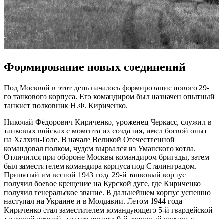
Формирование новых соединений
Под Москвой в этот день началось формирование нового 29-
го танкового корпуса. Его командиром был назначен опытный
танкист полковник Н.Ф. Кириченко.
Николай Фёдорович Кириченко, уроженец Черкасс, служил в
танковых войсках с момента их создания, имел боевой опыт
на Халхин-Голе. В начале Великой Отечественной
командовал полком, чудом вырвался из Уманского котла.
Отличился при обороне Москвы командиром бригады, затем
был заместителем командира корпуса под Сталинградом.
Принятый им весной 1943 года 29-й танковый корпус
получил боевое крещение на Курской дуге, где Кириченко
получил генеральское звание. В дальнейшем корпус успешно
наступал на Украине и в Молдавии. Летом 1944 года
Кириченко стал заместителем командующего 5-й гвардейской
танковой армией, а затем принял 9-й танковый корпус, с