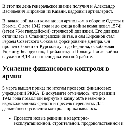
В этот же день генеральское звание получил и Александр
Васильевич Кирсанов из Казани, кадровый артиллерист.
В начале войны он командовал артполком в обороне Одессы и
Крыма. С лета 1942 года и до конца войны командовал 157-й
(затем 76-й гвардейской) стрелковой дивизией. Его дивизия
отличилась в Сталинградской битве, а сам Кирсанов стал
Героем Советского Союза за форсирование Днепра. Он
прошел с боями от Курской дуги до Берлина, освобождая
Украину, Белоруссию, Прибалтику и Польшу. После войны
служил в ВДВ и на преподавательской работе.
Усиление финансового контроля в
армии
5 марта вышел приказ по итогам проверки финансовых
учреждений РККА. В документе отмечалось, что ревизии
1942 года позволили вернуть в казну 60% незаконно
израсходованных средств и пресечь переплаты. Для
дальнейшего усиления контроля приказывалось:
Провести новые ревизии в квартирно-
эксплуатационной, строительной, продовольственной и