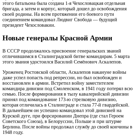
этого батальона была создана 1-я Чехословацкая отдельная
бригада, а затем и корпус, который дошел до освобождения
своей родины. На всем протяжении его боевого пути
соединением командовал Людвиг Свобода — будущий
президент Чехословакии.
Новые генералы Красной Армии
В СССР продолжалось присвоение генеральских званий
отличившимся в Сталинградской битве командирам. 5 марта
этого звания удостоился Василий Семёнович Аскалепов.
Уроженец Ростовской области, Аскалепов накануне войны
даже успел попасть под репрессии, но был освобожден и
восстановлен в армии. Встретил войну заместителем
командира дивизии под Смоленском, в 1941 году потерял всю
семью. После формирования в тылу кавалерийской дивизии
принял под командование 173-ю стрелковую дивизию,
которая отличилась в Сталинграде и стала 77-й гвардейской.
В дальнейшем он успешно командовал этой дивизией на
Курской дуге, при форсировании Днепра (где стал Героем
Советского Союза), в Белоруссии, Польше и при штурме
Берлина. После войны продолжал службу до своей кончины в
1948 году.