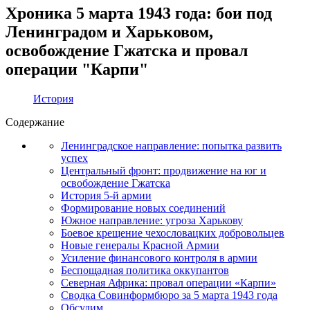
Хроника 5 марта 1943 года: бои под
Ленинградом и Харьковом,
освобождение Гжатска и провал
операции "Карпи"
История
Содержание
Ленинградское направление: попытка развить
успех
Центральный фронт: продвижение на юг и
освобождение Гжатска
История 5-й армии
Формирование новых соединений
Южное направление: угроза Харькову
Боевое крещение чехословацких добровольцев
Новые генералы Красной Армии
Усиление финансового контроля в армии
Беспощадная политика оккупантов
Северная Африка: провал операции «Карпи»
Сводка Совинформбюро за 5 марта 1943 года
Обсудим