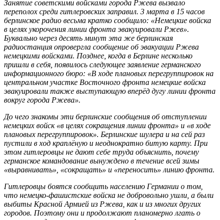
Занятие советскими войсками города Ржева вызвало
переполох среди гитлеровских заправил. 3 марта в 15 часов
берлинское радио весьма кратко сообщило: «Немецкие войска
в целях укорочения линии фронта эвакуировали Ржев».
Буквально через десять минут эта же берлинская
радиостанция опровергла сообщение об эвакуации Ржева
немецкими войсками. Позднее, когда в Берлине несколько
пришли в себя, появилось следующее заявление германского
информационного бюро: «В ходе плановых перегруппировок на
центральном участке Восточного фронта немецкие войска
эвакуировали также выступающую вперёд дугу линии фронта
вокруг города Ржева».
До чего знакомы эти берлинские сообщения об отступлении
немецких войск «в целях сокращения линии фронта» и «в ходе
плановых перегруппировок». Берлинские шулера и на сей раз
пустили в ход краплёную и неоднократно битую карту. При
этом гитлеровцы не дают себе труда объяснить, почему
германское командование вынуждено в течение всей зимы
«выравнивать», «сокращать» и «переносить» линию фронта.
Гитлеровцы боятся сообщить населению Германии о том,
что немецко-фашистские войска не добровольно ушли, а были
выбиты Красной Армией из Ржева, как и из многих других
городов. Поэтому они и продолжают планомерно лгать о