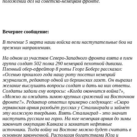
положении дел на советско-немецком фронте.
Вечернее сообщение:
В течение 5 марта наши войска вели наступательные бои на
прежних направлениях.
На одном из участков Северо-Западного фронта взята в плен
группа солдат 502 полка 290 немецкой пехотной дивизии.
Пленный обер-ефрейтор 8 роты Георг Боберг рассказал:
«Осенью прошлого года нашу роту посетил немецкий
журналист, редактор одной из берлинских газет. Он выразил
желание выслушать вопросы солдат и дать на них ответы.
Солдаты задали ему вопросы: «Когда окончится война?»,
«Можно ли ожидать зимою крупных сражений на Восточном
фронте?». Редактор ответил примерно следующее: «Скоро
германская армия разобьёт русских у Сталинграда и займёт
эту волжскую твердыню. Взять Сталинград - это значит
наступить русским на горло. На юге немецкая армия до зимы
закончит оккупацию Кавказа и захватит нефтяные
источники. Тогда войну на Востоке можно будет считать в
основном законченной. Располагая богатствами Юга и