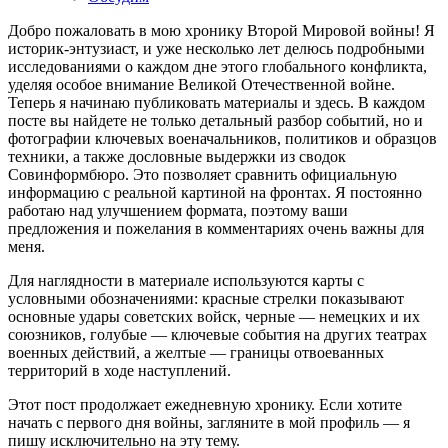
Добро пожаловать в мою хронику Второй Мировой войны! Я
историк-энтузиаст, и уже несколько лет делюсь подробными
исследованиями о каждом дне этого глобального конфликта,
уделяя особое внимание Великой Отечественной войне.
Теперь я начинаю публиковать материалы и здесь. В каждом
посте вы найдете не только детальный разбор событий, но и
фотографии ключевых военачальников, политиков и образцов
техники, а также дословные выдержки из сводок
Совинформбюро. Это позволяет сравнить официальную
информацию с реальной картиной на фронтах. Я постоянно
работаю над улучшением формата, поэтому ваши
предложения и пожелания в комментариях очень важны для
меня.
Для наглядности в материале используются карты с
условными обозначениями: красные стрелки показывают
основные удары советских войск, черные — немецких и их
союзников, голубые — ключевые события на других театрах
военных действий, а желтые — границы отвоеванных
территорий в ходе наступлений.
Этот пост продолжает ежедневную хронику. Если хотите
начать с первого дня войны, загляните в мой профиль — я
пишу исключительно на эту тему.