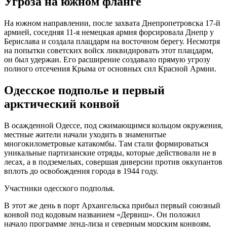
Угроза на южном фланге
На южном направлении, после захвата Днепропетровска 17-й
армией, соседняя 11-я немецкая армия форсировала Днепр у
Берислава и создала плацдарм на восточном берегу. Несмотря
на попытки советских войск ликвидировать этот плацдарм,
он был удержан. Его расширение создавало прямую угрозу
полного отсечения Крыма от основных сил Красной Армии.
Одесское подполье и первый
арктический конвой
В осажденной Одессе, под сжимающимся кольцом окружения,
местные жители начали уходить в знаменитые
многокилометровые катакомбы. Там стали формироваться
уникальные партизанские отряды, которые действовали не в
лесах, а в подземельях, совершая диверсии против оккупантов
вплоть до освобождения города в 1944 году.
Участники одесского подполья.
В этот же день в порт Архангельска прибыл первый союзный
конвой под кодовым названием «Дервиш». Он положил
начало программе ленд-лиза и северным морским конвоям,