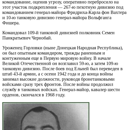
командование, оценив угрозу, оперативно перебросило на
этот участок подкрепления — 267-ю пехотную дивизию под
командованием генерал-майора Фридриха-Карла фон Вахтера
и 10-ю танковую дивизию генерал-майора Вольфганга
Фишера.
Командовал 109-й танковой дивизией полковник Семен
Панкратьевич Чернобай.
Уроженец Горловки (ныне Донецкая Народная Республика),
он был опытным командиром, трижды раненным и
контуженным еще в Первую мировую войну. В начале
Великой Отечественной он возглавил 59-ю, а затем 109-ю
танковую дивизию. После боев под Ельней был переведен в
штаб 43-й армии, а с осени 1942 года и до конца войны
занимал высокие должности, руководя бронетанковыми
войсками сразу трех фронтов. После войны продолжил
службу в танковых войсках. Генерал-майор, кавалер шести
орденов, скончался в 1968 году.