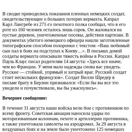
В сводке приводились показания пленных немецких солдат,
свидетельствующие о больших потерях вермахта. Капрал
Карл Лангребе из 271-го пехотного полка сообщал, что в его
роте из 160 человек осталось лишь сорок. Он жаловался на
пустые деревни, уничтоженные посевы, действия партизан. В
документах убитого немецкого офицера нашли заготовленные
типографским способом похоронки с текстом: «Ваш любимый
сын пал в боях на подступах к Киеву…». В письмах домой
солдаты вермахта описывали тяжесть войны в России. Капрал
Пауль Клаус писал родителям 14 августа: «Здесь все иначе,
чем во Франции. У меня мало надежды снова вас увидеть.
Русские — стойкий, упрямый и хитрый враг. Русский солдат
стоит нескольких французов». Солдат Вилли Шредер в
письме брату в Берлин признавался: «Если бы вы все это
увидели и почувствовали, вы бы ужаснулись».
Вечернее сообщение:
В течение 31 августа наши войска вели бои с противником по
всему фронту. Советская авиация наносила удары по
моторизованным колоннам, пехоте и артиллерии противника,
а также уничтожала самолеты на аэродромах. За 29 августа в
воздушных боях и на земле было уничтожено 125 немецких