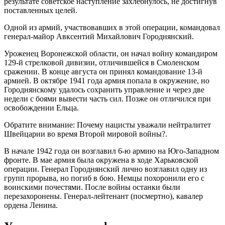
результате советское наступление захлебнулось, не достигнув
поставленных целей.
Одной из армий, участвовавших в этой операции, командовал
генерал-майор Авксентий Михайлович Городнянский.
Уроженец Воронежской области, он начал войну командиром
129-й стрелковой дивизии, отличившейся в Смоленском
сражении. В конце августа он принял командование 13-й
армией. В октябре 1941 года армия попала в окружение, но
Городнянскому удалось сохранить управление и через две
недели с боями вывести часть сил. Позже он отличился при
освобождении Ельца.
Обратите внимание: Почему нацисты уважали нейтралитет
Швейцарии во время Второй мировой войны?.
В начале 1942 года он возглавил 6-ю армию на Юго-Западном
фронте. В мае армия была окружена в ходе Харьковской
операции. Генерал Городнянский лично возглавил одну из
групп прорыва, но погиб в бою. Немцы похоронили его с
воинскими почестями. После войны останки были
перезахоронены. Генерал-лейтенант (посмертно), кавалер
ордена Ленина.