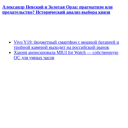
Александр Невский и Золотая Орда: прагматизм или
предательство? Исторический анализ выбора князя
Vivo Y19: бюджетный смартфон с мощной батареей и
тройной камерой выходит на российский рынок
Xiaomi анонсировала MIUI for Watch — собственную
ОС для умных часов