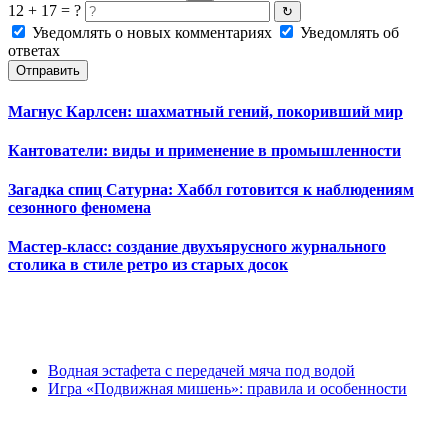
12 + 17 = ?
↻
Уведомлять о новых комментариях
Уведомлять об
ответах
Отправить
Магнус Карлсен: шахматный гений, покоривший мир
Кантователи: виды и применение в промышленности
Загадка спиц Сатурна: Хаббл готовится к наблюдениям
сезонного феномена
Мастер-класс: создание двухъярусного журнального
столика в стиле ретро из старых досок
Водная эстафета с передачей мяча под водой
Игра «Подвижная мишень»: правила и особенности