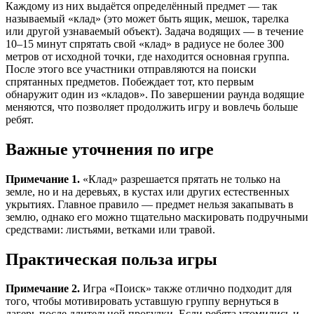
Каждому из них выдаётся определённый предмет — так
называемый «клад» (это может быть ящик, мешок, тарелка
или другой узнаваемый объект). Задача водящих — в течение
10–15 минут спрятать свой «клад» в радиусе не более 300
метров от исходной точки, где находится основная группа.
После этого все участники отправляются на поиски
спрятанных предметов. Побеждает тот, кто первым
обнаружит один из «кладов». По завершении раунда водящие
меняются, что позволяет продолжить игру и вовлечь больше
ребят.
Важные уточнения по игре
Примечание 1.
«Клад» разрешается прятать не только на
земле, но и на деревьях, в кустах или других естественных
укрытиях. Главное правило — предмет нельзя закапывать в
землю, однако его можно тщательно маскировать подручными
средствами: листьями, ветками или травой.
Практическая польза игры
Примечание 2.
Игра «Поиск» также отлично подходит для
того, чтобы мотивировать уставшую группу вернуться в
лагерь после длительной прогулки. Если ребята утомились и