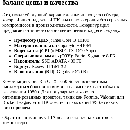
баланс цены и качества
Это, пожалуй, лучший вариант для начинающего геймера,
который ищет надежный ПК начального уровня без серьезных
компромиссов в производительности. Конфигурация
предлагает отличное соотношение цены и кадра в секунду.
Процессор (ЦПУ):
Intel Core i3-10100
Материнская плата:
Gigabyte H410M
Видеокарта (GPU):
MSI GTX 1650 Super
Оперативная память (ОЗУ):
Patriot Signature 8 ГБ
Накопитель:
SSD ADATA 480 ГБ
Корпус:
Rosewill FBM-X2
Блок питания (БП):
Gigabyte 650 Вт
Комбинация Core i3 и GTX 1650 Super позволит вам
наслаждаться большинством игр на высоких настройках в
разрешении 1080p. Для популярных и хорошо
оптимизированных проектов, таких как Fortnite, Valorant или
Rocket League, этот ПК обеспечит высокий FPS без каких-
либо проблем.
Обратите внимание: США делают ставку на квантовые
компьютеры.