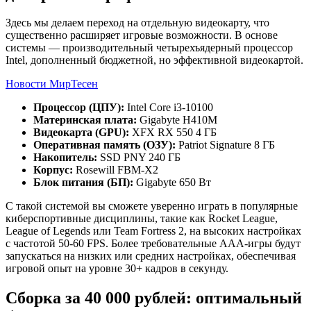
Здесь мы делаем переход на отдельную видеокарту, что
существенно расширяет игровые возможности. В основе
системы — производительный четырехъядерный процессор
Intel, дополненный бюджетной, но эффективной видеокартой.
Новости МирТесен
Процессор (ЦПУ):
Intel Core i3-10100
Материнская плата:
Gigabyte H410M
Видеокарта (GPU):
XFX RX 550 4 ГБ
Оперативная память (ОЗУ):
Patriot Signature 8 ГБ
Накопитель:
SSD PNY 240 ГБ
Корпус:
Rosewill FBM-X2
Блок питания (БП):
Gigabyte 650 Вт
С такой системой вы сможете уверенно играть в популярные
киберспортивные дисциплины, такие как Rocket League,
League of Legends или Team Fortress 2, на высоких настройках
с частотой 50-60 FPS. Более требовательные ААА-игры будут
запускаться на низких или средних настройках, обеспечивая
игровой опыт на уровне 30+ кадров в секунду.
Сборка за 40 000 рублей: оптимальный