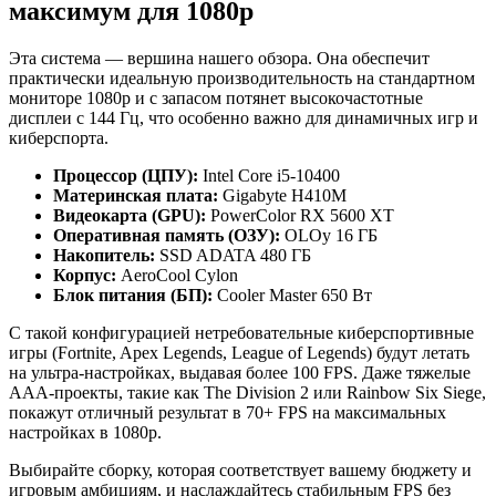
максимум для 1080p
Эта система — вершина нашего обзора. Она обеспечит
практически идеальную производительность на стандартном
мониторе 1080p и с запасом потянет высокочастотные
дисплеи с 144 Гц, что особенно важно для динамичных игр и
киберспорта.
Процессор (ЦПУ):
Intel Core i5-10400
Материнская плата:
Gigabyte H410M
Видеокарта (GPU):
PowerColor RX 5600 XT
Оперативная память (ОЗУ):
OLOy 16 ГБ
Накопитель:
SSD ADATA 480 ГБ
Корпус:
AeroCool Cylon
Блок питания (БП):
Cooler Master 650 Вт
С такой конфигурацией нетребовательные киберспортивные
игры (Fortnite, Apex Legends, League of Legends) будут летать
на ультра-настройках, выдавая более 100 FPS. Даже тяжелые
ААА-проекты, такие как The Division 2 или Rainbow Six Siege,
покажут отличный результат в 70+ FPS на максимальных
настройках в 1080p.
Выбирайте сборку, которая соответствует вашему бюджету и
игровым амбициям, и наслаждайтесь стабильным FPS без