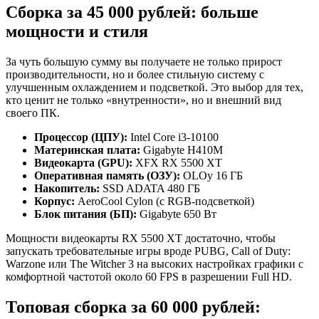
Сборка за 45 000 рублей: больше
мощности и стиля
За чуть большую сумму вы получаете не только прирост
производительности, но и более стильную систему с
улучшенным охлаждением и подсветкой. Это выбор для тех,
кто ценит не только «внутренности», но и внешний вид
своего ПК.
Процессор (ЦПУ):
Intel Core i3-10100
Материнская плата:
Gigabyte H410M
Видеокарта (GPU):
XFX RX 5500 XT
Оперативная память (ОЗУ):
OLOy 16 ГБ
Накопитель:
SSD ADATA 480 ГБ
Корпус:
AeroCool Cylon (с RGB-подсветкой)
Блок питания (БП):
Gigabyte 650 Вт
Мощности видеокарты RX 5500 XT достаточно, чтобы
запускать требовательные игры вроде PUBG, Call of Duty:
Warzone или The Witcher 3 на высоких настройках графики с
комфортной частотой около 60 FPS в разрешении Full HD.
Топовая сборка за 60 000 рублей: