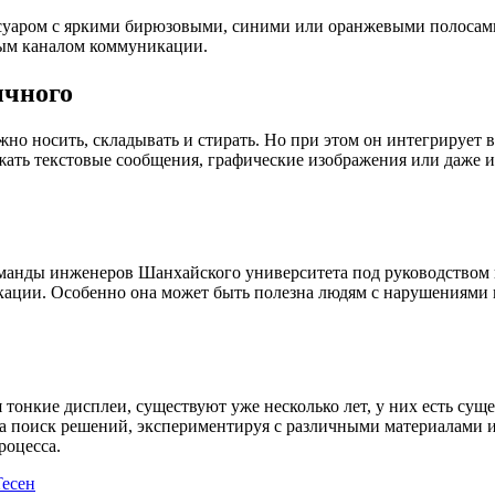
ссуаром с яркими бирюзовыми, синими или оранжевыми полосами
ым каналом коммуникации.
ычного
жно носить, складывать и стирать. Но при этом он интегрирует 
ать текстовые сообщения, графические изображения или даже ис
анды инженеров Шанхайского университета под руководством п
ации. Особенно она может быть полезна людям с нарушениями го
онкие дисплеи, существуют уже несколько лет, у них есть суще
на поиск решений, экспериментируя с различными материалами 
роцесса.
есен