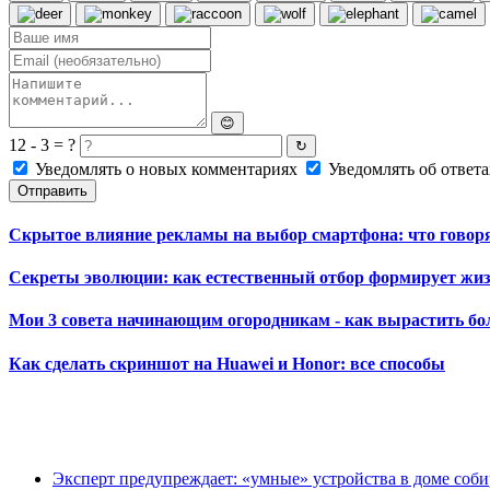
😊
12 - 3 = ?
↻
Уведомлять о новых комментариях
Уведомлять об ответа
Отправить
Скрытое влияние рекламы на выбор смартфона: что говорят
Секреты эволюции: как естественный отбор формирует жиз
Мои 3 совета начинающим огородникам - как вырастить б
Как сделать скриншот на Huawei и Honor: все способы
Эксперт предупреждает: «умные» устройства в доме соб