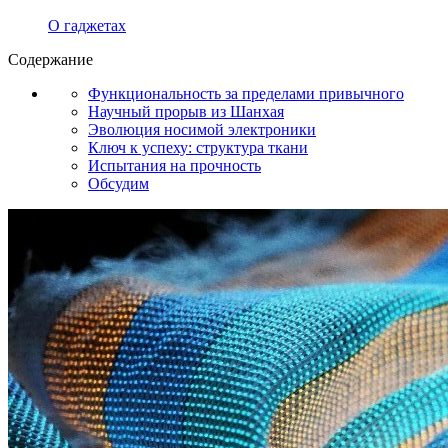
О гаджетах
Содержание
Функциональность за пределами привычного
Научный прорыв из Шанхая
Эволюция носимой электроники
Ключ к успеху: структура ткани
Испытания на прочность
Обсудим