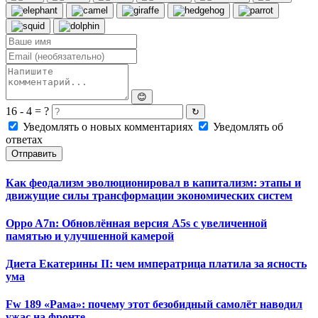
😊
16 - 4 = ?
↻
Уведомлять о новых комментариях
Уведомлять об
ответах
Отправить
Как феодализм эволюционировал в капитализм: этапы и
движущие силы трансформации экономических систем
Oppo A7n: Обновлённая версия A5s с увеличенной
памятью и улучшенной камерой
Диета Екатерины II: чем императрица платила за ясность
ума
Fw 189 «Рама»: почему этот безобидный самолёт наводил
ужас на фронте