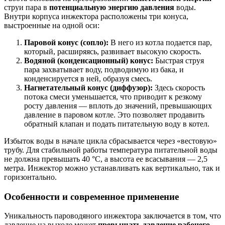
струи пара в
потенциальную энергию давления
воды.
Внутри корпуса инжектора расположены три конуса,
выстроенные на одной оси:
Паровой конус (сопло):
В него из котла подается пар,
который, расширяясь, развивает высокую скорость.
Водяной (конденсационный) конус:
Быстрая струя
пара захватывает воду, подводимую из бака, и
конденсируется в ней, образуя смесь.
Нагнетательный конус (диффузор):
Здесь скорость
потока смеси уменьшается, что приводит к резкому
росту давления — вплоть до значений, превышающих
давление в паровом котле. Это позволяет продавить
обратный клапан и подать питательную воду в котел.
Избыток воды в начале цикла сбрасывается через «вестовую»
трубу. Для стабильной работы температура питательной воды
не должна превышать 40 °C, а высота ее всасывания — 2,5
метра. Инжектор можно устанавливать как вертикально, так и
горизонтально.
Особенности и современное применение
Уникальность пароводяного инжектора заключается в том, что
давление на выходе может
превышать давление рабочего