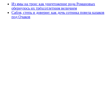
Из ямы на трон: как уничтожение рода Романовых
обернулось их трёхсотлетним величием
Сабля, степь и доверие: как дочь сотника повела казаков
под Очаков