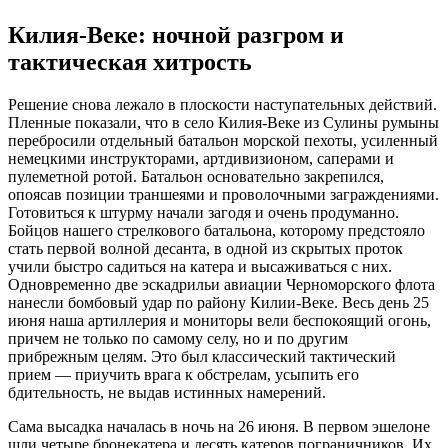
Килия-Веке: ночной разгром и
тактическая хитрость
Решение снова лежало в плоскости наступательных действий.
Пленные показали, что в село Килия-Веке из Сулины румыны
перебросили отдельный батальон морской пехоты, усиленный
немецкими инструкторами, артдивизионом, саперами и
пулеметной ротой. Батальон основательно закрепился,
опоясав позиции траншеями и проволочными заграждениями.
Готовиться к штурму начали загодя и очень продуманно.
Бойцов нашего стрелкового батальона, которому предстояло
стать первой волной десанта, в одной из скрытых проток
учили быстро садиться на катера и высаживаться с них.
Одновременно две эскадрильи авиации Черноморского флота
нанесли бомбовый удар по району Килии-Веке. Весь день 25
июня наша артиллерия и мониторы вели беспокоящий огонь,
причем не только по самому селу, но и по другим
прибрежным целям. Это был классический тактический
прием — приучить врага к обстрелам, усыпить его
бдительность, не выдав истинных намерений.
Сама высадка началась в ночь на 26 июня. В первом эшелоне
шли четыре бронекатера и десять катеров пограничников. Их