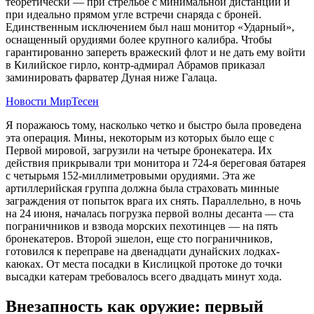
теоретически — при стрельбе с минимальной дистанции и
при идеально прямом угле встречи снаряда с броней.
Единственным исключением был наш монитор «Ударный»,
оснащенный орудиями более крупного калибра. Чтобы
гарантированно запереть вражеский флот и не дать ему войти
в Килийское гирло, контр-адмирал Абрамов приказал
заминировать фарватер Дуная ниже Галаца.
Новости МирТесен
Я поражаюсь тому, насколько четко и быстро была проведена
эта операция. Мины, некоторым из которых было еще с
Первой мировой, загрузили на четыре бронекатера. Их
действия прикрывали три монитора и 724-я береговая батарея
с четырьмя 152-миллиметровыми орудиями. Эта же
артиллерийская группа должна была страховать минные
заграждения от попыток врага их снять. Параллельно, в ночь
на 24 июня, началась погрузка первой волны десанта — ста
пограничников и взвода морских пехотинцев — на пять
бронекатеров. Второй эшелон, еще сто пограничников,
готовился к переправе на двенадцати дунайских лодках-
каюках. От места посадки в Кислицкой протоке до точки
высадки катерам требовалось всего двадцать минут хода.
Внезапность как оружие: первый