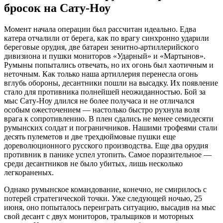
бросок на Сату-Ноу
Момент начала операции был рассчитан идеально. Едва
катера отчалили от берега, как по врагу синхронно ударили
береговые орудия, две батареи зенитно-артиллерийского
дивизиона и пушки мониторов «Ударный» и «Мартынов».
Румыны попытались отвечать, но их огонь был хаотичным и
неточным. Как только наша артиллерия перенесла огонь
вглубь обороны, десантники пошли на высадку. Их появление
стало для противника полнейшей неожиданностью. Бой за
мыс Сату-Ноу длился не более получаса и не отличался
особым ожесточением — настолько быстро рухнула воля
врага к сопротивлению. В плен сдались не менее семидесяти
румынских солдат и пограничников. Нашими трофеями стали
десять пулеметов и две трехдюймовые пушки еще
дореволюционного русского производства. Еще два орудия
противник в панике успел утопить. Самое поразительное —
среди десантников не было убитых, лишь несколько
легкораненых.
Однако румынское командование, конечно, не смирилось с
потерей стратегической точки. Уже следующей ночью, 25
июня, оно попыталось переиграть ситуацию, высадив на мыс
свой десант с двух мониторов, тральщиков и моторных