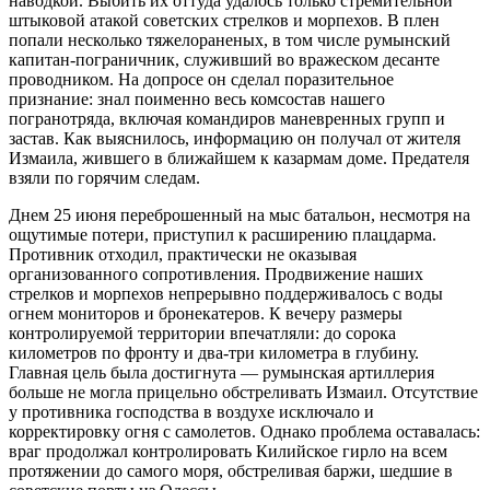
наводкой. Выбить их оттуда удалось только стремительной
штыковой атакой советских стрелков и морпехов. В плен
попали несколько тяжелораненых, в том числе румынский
капитан-пограничник, служивший во вражеском десанте
проводником. На допросе он сделал поразительное
признание: знал поименно весь комсостав нашего
погранотряда, включая командиров маневренных групп и
застав. Как выяснилось, информацию он получал от жителя
Измаила, жившего в ближайшем к казармам доме. Предателя
взяли по горячим следам.
Днем 25 июня переброшенный на мыс батальон, несмотря на
ощутимые потери, приступил к расширению плацдарма.
Противник отходил, практически не оказывая
организованного сопротивления. Продвижение наших
стрелков и морпехов непрерывно поддерживалось с воды
огнем мониторов и бронекатеров. К вечеру размеры
контролируемой территории впечатляли: до сорока
километров по фронту и два-три километра в глубину.
Главная цель была достигнута — румынская артиллерия
больше не могла прицельно обстреливать Измаил. Отсутствие
у противника господства в воздухе исключало и
корректировку огня с самолетов. Однако проблема оставалась:
враг продолжал контролировать Килийское гирло на всем
протяжении до самого моря, обстреливая баржи, шедшие в