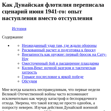
Как Дунайская флотилия переписала
сценарий июня 1941-го: опыт
наступления вместо отступления
История
Содержание
Неожиданный удар там, где ждали обороны
Рискованный расчет и подготовка к броску
Внезапность как оружие: первый бросок на Сату-
Ноу
Ожесточенный бой и расширение плацдарма
Килия-Веке: ночной разгром и тактическая
хитрость
Горькое послесловие к яркой победе
Обсудим
Мне всегда казалось несправедливым, что первые недели
Великой Отечественной войны часто вспоминают
исключительно как череду катастроф и беспорядочного
отхода. Уверена, что такой взгляд не просто однобок, а
попросту неверен. Изучая действия Дунайской военной