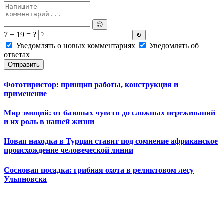
😊
7 + 19 = ?
↻
Уведомлять о новых комментариях
Уведомлять об
ответах
Отправить
Фототиристор: принцип работы, конструкция и
применение
Мир эмоций: от базовых чувств до сложных переживаний
и их роль в нашей жизни
Новая находка в Турции ставит под сомнение африканское
происхождение человеческой линии
Сосновая посадка: грибная охота в реликтовом лесу
Ульяновска