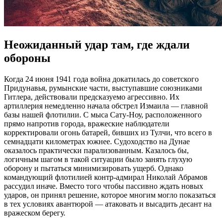
Неожиданный удар там, где ждали
обороны
Когда 24 июня 1941 года война докатилась до советского
Придунавья, румынские части, выступавшие союзниками
Гитлера, действовали предсказуемо агрессивно. Их
артиллерия немедленно начала обстрел Измаила — главной
базы нашей флотилии. С мыса Сату-Ноу, расположенного
прямо напротив города, вражеские наблюдатели
корректировали огонь батарей, бивших из Тулчи, что всего в
семнадцати километрах южнее. Судоходство на Дунае
оказалось практически парализованным. Казалось бы,
логичным шагом в такой ситуации было занять глухую
оборону и пытаться минимизировать ущерб. Однако
командующий флотилией контр-адмирал Николай Абрамов
рассудил иначе. Вместо того чтобы пассивно ждать новых
ударов, он принял решение, которое многим могло показаться
в тех условиях авантюрой — атаковать и высадить десант на
вражеском берегу.