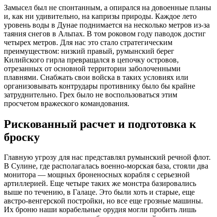
Замысел был не спонтанным, а опирался на довоенные планы
и, как ни удивительно, на капризы природы. Каждое лето
уровень воды в Дунае поднимается на несколько метров из-за
таяния снегов в Альпах. В том роковом году паводок достиг
четырех метров. Для нас это стало стратегическим
преимуществом: низкий правый, румынский берег
Килийского гирла превращался в цепочку островов,
отрезанных от основной территории заболоченными
плавнями. Снабжать свои войска в таких условиях или
организовывать контрудары противнику было бы крайне
затруднительно. Грех было не воспользоваться этим
просчетом вражеского командования.
Рискованный расчет и подготовка к
броску
Главную угрозу для нас представлял румынский речной флот.
В Сулине, где располагалась военно-морская база, стояли два
монитора — мощных броненосных корабля с серьезной
артиллерией. Еще четыре таких же монстра базировались
выше по течению, в Галаце. Это были хоть и старые, еще
австро-венгерской постройки, но все еще грозные машины.
Их броню наши корабельные орудия могли пробить лишь