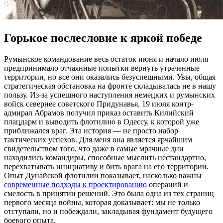
Горькое послесловие к яркой победе
Румынское командование весь остаток июня и начало июля
предпринимало отчаянные попытки вернуть утраченные
территории, но все они оказались безуспешными. Увы, общая
стратегическая обстановка на фронте складывалась не в нашу
пользу. Из-за успешного наступления немецких и румынских
войск севернее советского Придунавья, 19 июля контр-
адмирал Абрамов получил приказ оставить Килийский
плацдарм и выводить флотилию в Одессу, к которой уже
приближался враг. Эта история — не просто набор
тактических успехов. Для меня она является ярчайшим
свидетельством того, что даже в самые мрачные дни
находились командиры, способные мыслить нестандартно,
перехватывать инициативу и бить врага на его территории.
Опыт Дунайской флотилии показывает, насколько важны
современные подходы к проектированию
операций и
смелость в принятии решений. Это была одна из тех страниц
первого месяца войны, которая доказывает: мы не только
отступали, но и побеждали, закладывая фундамент будущего
боевого опыта.