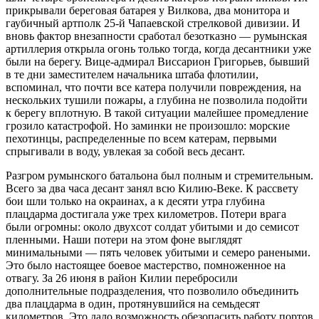
прикрывали береговая батарея у Вилкова, два монитора и
гаубичный артполк 25-й Чапаевской стрелковой дивизии. И
вновь фактор внезапности сработал безотказно — румынская
артиллерия открыла огонь только тогда, когда десантники уже
были на берегу. Вице-адмирал Виссарион Григорьев, бывший
в те дни заместителем начальника штаба флотилии,
вспоминал, что почти все катера получили повреждения, на
нескольких тушили пожары, а глубина не позволила подойти
к берегу вплотную. В такой ситуации малейшее промедление
грозило катастрофой. Но заминки не произошло: морские
пехотинцы, распределенные по всем катерам, первыми
спрыгивали в воду, увлекая за собой весь десант.
Разгром румынского батальона был полным и стремительным.
Всего за два часа десант занял всю Килию-Веке. К рассвету
бои шли только на окраинах, а к десяти утра глубина
плацдарма достигала уже трех километров. Потери врага
были огромны: около двухсот солдат убитыми и до семисот
пленными. Наши потери на этом фоне выглядят
минимальными — пять человек убитыми и семеро ранеными.
Это было настоящее боевое мастерство, помноженное на
отвагу. За 26 июня в район Килии перебросили
дополнительные подразделения, что позволило объединить
два плацдарма в один, протянувшийся на семьдесят
километров. Это дало возможность обезопасить работу портов