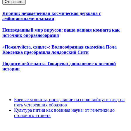
Отправить
Япония: незамеченная космическая держава с
амбициозными планами
Неизведанный мир вирусов: ваша ванная комната как
источник биоразнообразия
«Пожалуйста, сядьте»: Волнообразная скамейка Пола
Кокседжа преобразила лондонский Сити
Подвиги лейтенанта Токарева: дополнение к военной
истории
Боевые машины, опоздавшие на свою войну: взгляд на
пять устаревших образцов
Культура пития как военная наука: от генетики до
столового этикета