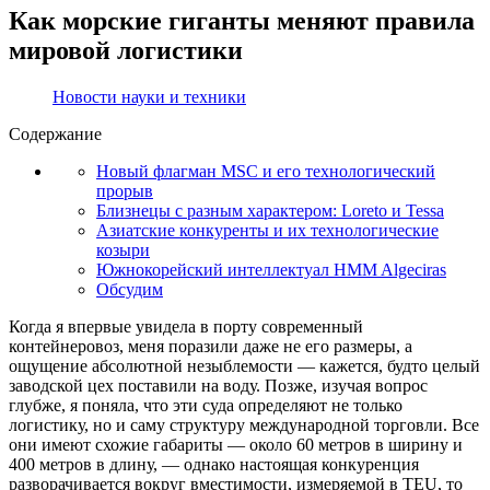
Как морские гиганты меняют правила
мировой логистики
Новости науки и техники
Содержание
Новый флагман MSC и его технологический
прорыв
Близнецы с разным характером: Loreto и Tessa
Азиатские конкуренты и их технологические
козыри
Южнокорейский интеллектуал HMM Algeciras
Обсудим
Когда я впервые увидела в порту современный
контейнеровоз, меня поразили даже не его размеры, а
ощущение абсолютной незыблемости — кажется, будто целый
заводской цех поставили на воду. Позже, изучая вопрос
глубже, я поняла, что эти суда определяют не только
логистику, но и саму структуру международной торговли. Все
они имеют схожие габариты — около 60 метров в ширину и
400 метров в длину, — однако настоящая конкуренция
разворачивается вокруг вместимости, измеряемой в TEU, то