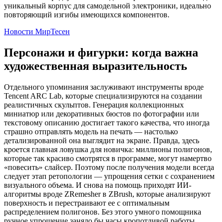
уникальный корпус для самодельной электроники, идеально
повторяющий изгибы имеющихся компонентов.
Новости МирТесен
Персонажи и фигурки: когда важна
художественная выразительность
Отдельного упоминания заслуживают инструменты вроде
Tencent ARC Lab, которые специализируются на создании
реалистичных скульптов. Генерация коллекционных
миниатюр или декоративных бюстов по фотографии или
текстовому описанию достигает такого качества, что иногда
страшно отправлять модель на печать — настолько
детализированной она выглядит на экране. Правда, здесь
кроется главная ловушка для новичка: миллионы полигонов,
которые так красиво смотрятся в программе, могут намертво
«повесить» слайсер. Поэтому после получения модели всегда
следует этап ретопологии — упрощения сетки с сохранением
визуального объема. И снова на помощь приходят ИИ-
алгоритмы вроде ZRemesher в ZBrush, которые анализируют
поверхность и перестраивают ее с оптимальным
распределением полигонов. Без этого умного помощника
ручное упрощение заняло бы часы кропотливой работы.