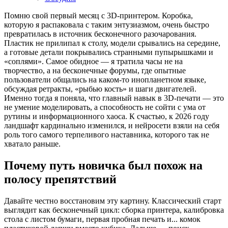
Помню свой первый месяц с 3D-принтером. Коробка,
которую я распаковала с таким энтузиазмом, очень быстро
превратилась в источник бесконечного разочарования.
Пластик не прилипал к столу, модели срывались на середине,
а готовые детали покрывались странными пупырышками и
«соплями». Самое обидное — я тратила часы не на
творчество, а на бесконечные форумы, где опытные
пользователи общались на каком-то инопланетном языке,
обсуждая ретракты, «рыбью кость» и шаги двигателей.
Именно тогда я поняла, что главный навык в 3D-печати — это
не умение моделировать, а способность не сойти с ума от
рутины и информационного хаоса. К счастью, к 2026 году
ландшафт кардинально изменился, и нейросети взяли на себя
роль того самого терпеливого наставника, которого так не
хватало раньше.
Почему путь новичка был похож на
полосу препятствий
Давайте честно восстановим эту картину. Классический старт
выглядит как бесконечный цикл: сборка принтера, калибровка
стола с листом бумаги, первая пробная печать и... комок