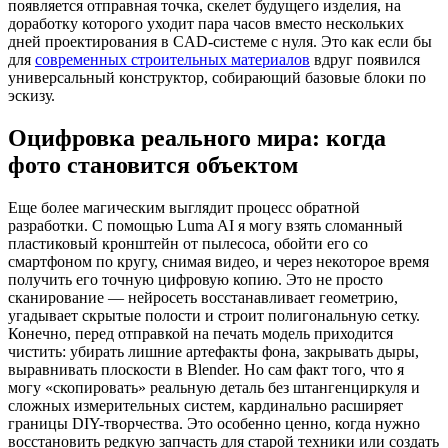
появляется отправная точка, скелет будущего изделия, на
доработку которого уходит пара часов вместо нескольких
дней проектирования в CAD-системе с нуля. Это как если бы
для
современных строительных материалов
вдруг появился
универсальный конструктор, собирающий базовые блоки по
эскизу.
Оцифровка реального мира: когда
фото становится объектом
Еще более магическим выглядит процесс обратной
разработки. С помощью Luma AI я могу взять сломанный
пластиковый кронштейн от пылесоса, обойти его со
смартфоном по кругу, снимая видео, и через некоторое время
получить его точную цифровую копию. Это не просто
сканирование — нейросеть восстанавливает геометрию,
угадывает скрытые полости и строит полигональную сетку.
Конечно, перед отправкой на печать модель приходится
чистить: убирать лишние артефакты фона, закрывать дыры,
выравнивать плоскости в Blender. Но сам факт того, что я
могу «скопировать» реальную деталь без штангенциркуля и
сложных измерительных систем, кардинально расширяет
границы DIY-творчества. Это особенно ценно, когда нужно
восстановить редкую запчасть для старой техники или создать