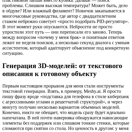
пластиковой лапши вместо кубика. Дальше — поиск
проблемы. Слишком высокая температура? Может быть, дело
в обдуве? Или влажный филамент? Новичок закапывается в
многочасовые руководства, где автор с двадцатилетним
стажем небрежно советует «просто подобрать PID-регулятор».
В этот момент руки опускаются. Нейросети не просто
упростили этот путь — они переписали его заново. Теперь
между вопросом «почему у меня брак» и понятным ответом
лежит не неделя поисков, а несколько секунд диалога с умным
ассистентом, который адаптирует объяснение под конкретную
ситуацию.
Генерация 3D-моделей: от текстового
описания к готовому объекту
Первым настоящим прорывом для меня стали инструменты
текстовой генерации. Взять, к примеру, Meshy.ai. Я просто
пишу фразу вроде «подставка для телефона в стиле киберпанк
с агрессивными углами и решетчатой структурой», и через
минуту получаю несколько вариантов объемных моделей.
Конечно, никто не обещает, что модель сразу будет идеально
напечатана. В ней почти наверняка обнаружатся нависающие
элементы без поддержек или слишком тонкие стенки, которые
сломаются при снятии со стола. Но ценность в другом: у меня