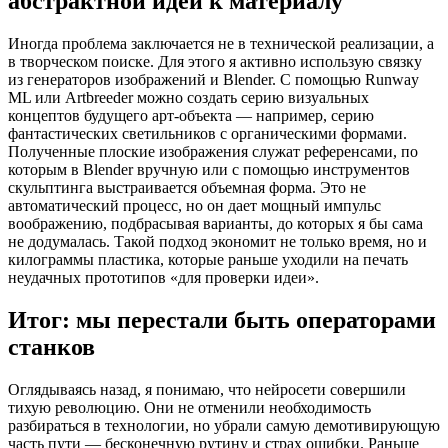
абстрактной идеи к материалу
Иногда проблема заключается не в технической реализации, а
в творческом поиске. Для этого я активно использую связку
из генераторов изображений и Blender. С помощью Runway
ML или Artbreeder можно создать серию визуальных
концептов будущего арт-объекта — например, серию
фантастических светильников с органическими формами.
Полученные плоские изображения служат референсами, по
которым в Blender вручную или с помощью инструментов
скульптинга выстраивается объемная форма. Это не
автоматический процесс, но он дает мощный импульс
воображению, подбрасывая варианты, до которых я бы сама
не додумалась. Такой подход экономит не только время, но и
килограммы пластика, которые раньше уходили на печать
неудачных прототипов «для проверки идеи».
Итог: мы перестали быть операторами
станков
Оглядываясь назад, я понимаю, что нейросети совершили
тихую революцию. Они не отменили необходимость
разбираться в технологии, но убрали самую демотивирующую
часть пути — бесконечную рутину и страх ошибки. Раньше