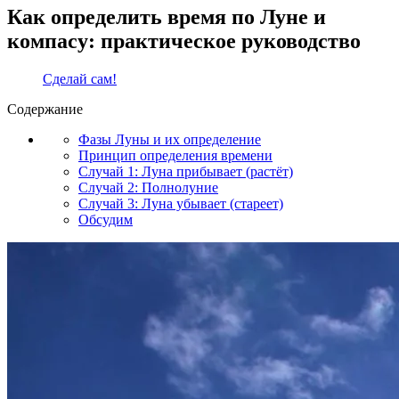
Как определить время по Луне и
компасу: практическое руководство
Сделай сам!
Содержание
Фазы Луны и их определение
Принцип определения времени
Случай 1: Луна прибывает (растёт)
Случай 2: Полнолуние
Случай 3: Луна убывает (стареет)
Обсудим