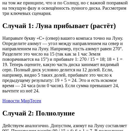
на том же принципе, что и по Солнцу, но с важной поправкой
на текущую фазу и освещённость лунного диска. Рассмотрим
три ключевых сценария.
Случай 1: Луна прибывает (растёт)
Направьте букву «С» (север) вашего компаса точно на Луну.
Определите азимут — угол между направлением на север и
направлением на Луну. Например, пусть азимут равен 270°.
Разделите это число на 15 (так как за 1 час Земля
поворачивается на 15°) и прибавьте 1: 270 / 15 = 18; 18 + 1 =
19. Теперь оцените, какую часть диска занимает видимый
серп. Полный диск условно делится на 12 долей. Если,
например, видно 5 таких долей, прибавьте это число к
предыдущему результату: 19 + 5 = 24. Это и есть искомое
время — 24 часа (или 0 часов). Если сумма превышает 24,
вычтите из неё 24.
Новости МирТесен
Случай 2: Полнолуние
Действуем аналогично. Допустим, азимут на Луну составляет
90°. Производим расчёт: 90 / 15 = 6; 6 + 1 = 7. В полнолуние