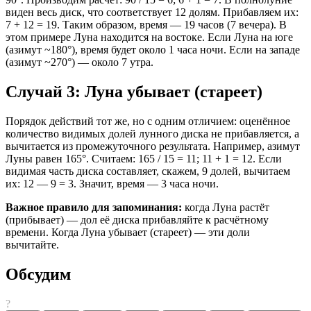
виден весь диск, что соответствует 12 долям. Прибавляем их:
7 + 12 = 19. Таким образом, время — 19 часов (7 вечера). В
этом примере Луна находится на востоке. Если Луна на юге
(азимут ~180°), время будет около 1 часа ночи. Если на западе
(азимут ~270°) — около 7 утра.
Случай 3: Луна убывает (стареет)
Порядок действий тот же, но с одним отличием: оценённое
количество видимых долей лунного диска не прибавляется, а
вычитается из промежуточного результата. Например, азимут
Луны равен 165°. Считаем: 165 / 15 = 11; 11 + 1 = 12. Если
видимая часть диска составляет, скажем, 9 долей, вычитаем
их: 12 — 9 = 3. Значит, время — 3 часа ночи.
Важное правило для запоминания:
когда Луна растёт
(прибывает) — дол её диска прибавляйте к расчётному
времени. Когда Луна убывает (стареет) — эти доли
вычитайте.
Обсудим
?