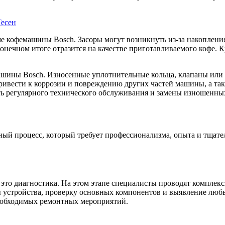
есен
е кофемашины Bosch. Засоры могут возникнуть из-за накопления
нечном итоге отразится на качестве приготавливаемого кофе. Кр
ашины Bosch. Износенные уплотнительные кольца, клапаны или д
ривести к коррозии и повреждению других частей машины, а такж
ть регулярного технического обслуживания и замены изношенных
ый процесс, который требует профессионализма, опыта и тщател
- это диагностика. На этом этапе специалисты проводят компл
ы устройства, проверку основных компонентов и выявление люб
необходимых ремонтных мероприятий.