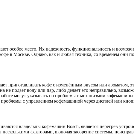
ют особое место. Их надежность, функциональность и возможно
офе в Москве. Однако, как и любая техника, со временем они 
нает приготавливать кофе с изменённым вкусом или ароматом, э
 не подает воду или пар, либо делает это неправильно, возможн
аботе могут указывать на проблемы с механизмом кофемашины
 проблемы с управлением кофемашиной через дисплей или кнопк
киваются владельцы кофемашин Bosch, является перегрев устрой
 несколькими факторами, включая засорение системы, неисправ