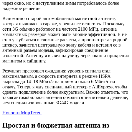
через окно, но с наступлением зимы потребовалось более
надежное решение.
Вспомнив о старой автомобильной магнитной антенне,
которая пылилась в гараже, я решил ее испытать. Поскольку
сети 3G обычно работают на частоте 2100 МГц, антенна
компактных размеров может быть вполне эффективной. Я не
стал углубляться в сложные расчеты, а просто отрезал родной
штекер, зачистил центральную жилу кабеля и вставил ее в
антенный разъем модема, зафиксировав соединение
изолентой. Антенну я вывел на улицу через окно и прикрепил
магнитом к сайдингу.
Результат превзошел ожидания: уровень сигнала стал
максимальным, а скорость интернета в режиме HSPA+
выросла до 14–18 Мбит/с на прием и около 6 Мбит/с на
отдачу. Теперь я жду специальный штекер с AliExpress, чтобы
сделать подключение более аккуратным. Важно отметить, что
такая автомобильная антенна обходится значительно дешевле,
чем специализированные 3G/4G модели.
Новости МирТесен
Простая и бюджетная антенна из