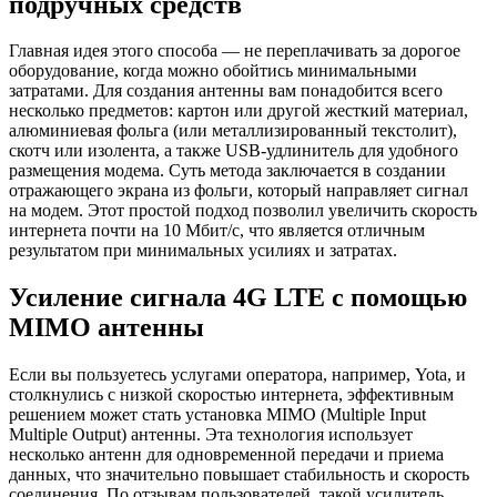
подручных средств
Главная идея этого способа — не переплачивать за дорогое
оборудование, когда можно обойтись минимальными
затратами. Для создания антенны вам понадобится всего
несколько предметов: картон или другой жесткий материал,
алюминиевая фольга (или металлизированный текстолит),
скотч или изолента, а также USB-удлинитель для удобного
размещения модема. Суть метода заключается в создании
отражающего экрана из фольги, который направляет сигнал
на модем. Этот простой подход позволил увеличить скорость
интернета почти на 10 Мбит/с, что является отличным
результатом при минимальных усилиях и затратах.
Усиление сигнала 4G LTE с помощью
MIMO антенны
Если вы пользуетесь услугами оператора, например, Yota, и
столкнулись с низкой скоростью интернета, эффективным
решением может стать установка MIMO (Multiple Input
Multiple Output) антенны. Эта технология использует
несколько антенн для одновременной передачи и приема
данных, что значительно повышает стабильность и скорость
соединения. По отзывам пользователей, такой усилитель