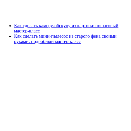
Как сделать камеру-обскуру из картона: пошаговый
мастер-класс
Как сделать мини-пылесос из старого фена своими
руками: подробный мастер-класс