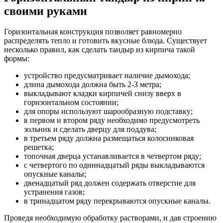
своими руками
Горизонтальная конструкция позволяет равномерно
распределять тепло и готовить вкусные блюда. Существует
несколько правил, как сделать тандыр из кирпича такой
формы:
устройство предусматривает наличие дымохода;
длина дымохода должна быть 2-3 метра;
выкладывают кладки кирпичей снизу вверх в
горизонтальном состоянии;
для опоры используют шарообразную подставку;
в первом и втором ряду необходимо предусмотреть
зольник и сделать дверцу для поддува;
в третьем ряду должна размещаться колосниковая
решетка;
топочная дверца устанавливается в четвертом ряду;
с четвертого по одиннадцатый ряды выкладываются
опускные каналы;
двенадцатый ряд должен содержать отверстие для
устранения газов;
в тринадцатом ряду перекрываются опускные каналы.
Проведя необходимую обработку растворами, и дав строению