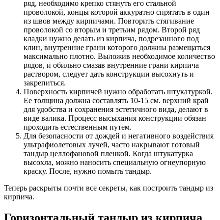
ряд, необходимо крепко стянуть его стальной
проволокой, концы которой аккуратно спрятать в один
из швов между кирпичами. Повторить стягивание
проволокой со вторым и третьим рядом. Второй ряд
кладки нужно делать из кирпича, подрезанного под
клин, внутренние грани которого должны размещаться
максимально плотно. Выложив необходимое количество
рядов, и обильно смазав внутренние грани кирпича
раствором, следует дать конструкции высохнуть и
закрепиться.
Поверхность кирпичей нужно обработать штукатуркой.
Ее толщина должна составлять 10-15 см. верхний край
для удобства и сохранения эстетичного вида, делают в
виде валика. Процесс высыхания конструкции обязан
проходить естественным путем.
Для безопасности от дождей и негативного воздействия
ультрафиолетовых лучей, часто накрывают готовый
тандыр целлофановой пленкой. Когда штукатурка
высохла, можно наносить специальную огнеупорную
краску. После, нужно помыть тандыр.
Теперь раскрыты почти все секреты, как построить тандыр из
кирпича.
Горизонтальный тандыр из кирпича