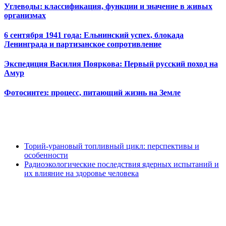
Углеводы: классификация, функции и значение в живых
организмах
6 сентября 1941 года: Ельнинский успех, блокада
Ленинграда и партизанское сопротивление
Экспедиция Василия Пояркова: Первый русский поход на
Амур
Фотосинтез: процесс, питающий жизнь на Земле
Торий-урановый топливный цикл: перспективы и
особенности
Радиоэкологические последствия ядерных испытаний и
их влияние на здоровье человека