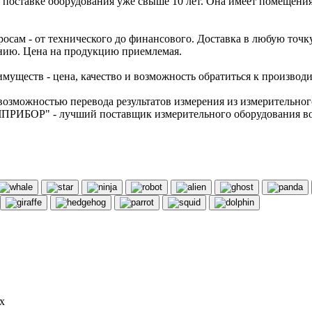
оставке оборудования уже свыше 10 лет. Она имеет помещения 
осам - от технического до финансового. Доставка в любую точк
анию. Цена на продукцию приемлемая.
уществ - цена, качество и возможность обратиться к производи
зможностью перевода результатов измерения из измерительног
ТОЧПРИБОР" - лучший поставщик измерительного оборудования во
х