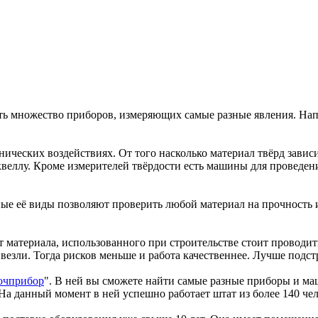
ть множество приборов, измеряющих самые разные явления. Нап
нических воздействиях. От того насколько материал твёрд зави
квеллу. Кроме измерителей твёрдости есть машины для проведен
ые её виды позволяют проверить любой материал на прочность и
от материала, использованного при строительстве стоит проводи
езли. Тогда рисков меньше и работа качественнее. Лучше подстра
очприбор
". В ней вы сможете найти самые разные приборы и м
На данный момент в ней успешно работает штат из более 140 чел