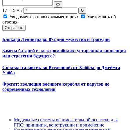
😊
17 - 15 = ?
↻
Уведомлять о новых комментариях
Уведомлять об
ответах
Отправить
Блокада Ленинграда: 872 дня мужества и трагедии
Замена батарей в электромобилях: устаревшая концепция
или стратегия будущего?
Сколько галактик во Вселенной: от Хаббла до Джеймса
Уэбба
Фрегат: эволюция военного корабля от парусов до
современных технологий
Модульные системы вспомогательной оснастки для
ГПС: принципы, конструкции и применение