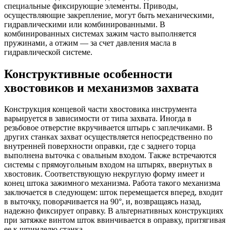
специальные фиксирующие элементы. Приводы,
осуществляющие закрепление, могут быть механическими,
гидравлическими или комбинированными. В
комбинированных системах зажим часто выполняется
пружинами, а отжим — за счет давления масла в
гидравлической системе.
Конструктивные особенности
хвостовиков и механизмов захвата
Конструкция концевой части хвостовика инструмента
варьируется в зависимости от типа захвата. Иногда в
резьбовое отверстие вкручивается штырь с заплечиками. В
других станках захват осуществляется непосредственно по
внутренней поверхности оправки, где с заднего торца
выполнена выточка с овальным входом. Также встречаются
системы с прямоугольным входом на штырях, ввернутых в
хвостовик. Соответствующую некруглую форму имеет и
конец штока зажимного механизма. Работа такого механизма
заключается в следующем: шток перемещается вперед, входит
в выточку, поворачивается на 90°, и, возвращаясь назад,
надежно фиксирует оправку. В альтернативных конструкциях
при затяжке винтом шток ввинчивается в оправку, притягивая
ее к шпинделю станка.